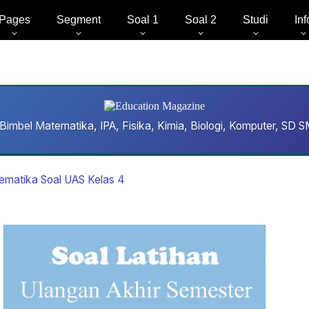
Pages
Segment
Soal 1
Soal 2
Studi
Inf
Bimbel Matematika, IPA, Fisika, Kimia, Biologi, Komputer, S
ematika Soal UAS Kelas 4