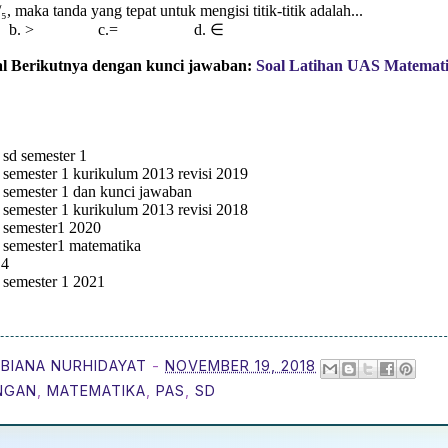
 ³/₅, maka tanda yang tepat untuk mengisi titik-titik adalah...
b. > c.= d. ∈
l Berikutnya dengan kunci jawaban:
Soal Latihan UAS Matemati
4 sd semester 1
4 semester 1 kurikulum 2013 revisi 2019
4 semester 1 dan kunci jawaban
4 semester 1 kurikulum 2013 revisi 2018
4 semester1 2020
4 semester1 matematika
 4
4 semester 1 2021
BIANA NURHIDAYAT
-
NOVEMBER 19, 2018
NGAN
,
MATEMATIKA
,
PAS
,
SD