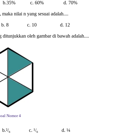
b.35% c. 60% d. 70%
, maka nilai n yang sesuai adalah....
. 8 c. 10 d. 12
 ditunjukkan oleh gambar di bawah adalah....
Soal Nomor 4
b.²/₆ c. ¹/₆ d. ¼