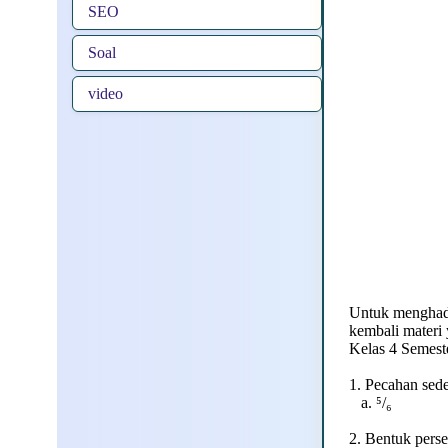
SEO
Soal
video
Untuk menghada
kembali materi 
Kelas 4 Semeste
1. Pecahan sede
a. ⁵/₆ b
2. Bentuk perse