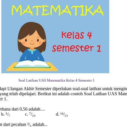
Soal Latihan UAS Matematika Kelas 4 Semester 1
pi Ulangan Akhir Semester diperlukan soal-soal latihan untuk mengin
yang telah dipelajari. Berikut ini adalah contoh Soal Latihan UAS Mat
r 1.
rhana dari 0,56 adalah....
. ⁵/₇ c. ⁷/₂₀ d. ¹⁴/₂₅
n dari pecahan ³/₅ adalah...