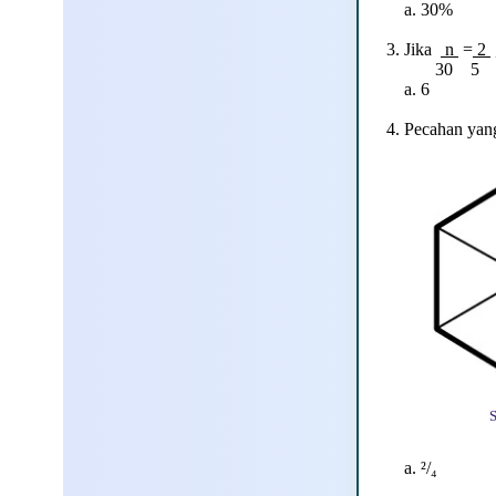
a. 30% 
3. Jika
n
=
2
30 5
a. 6 b
4. Pecahan yang
a. ²/₄ 