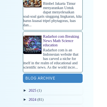
Bimbel Jakarta Timur
menyarankan Untuk
dapat menyelesaikan
soal-soal garis singgung lingkaran, kita
harus kuasai tripel phytagoras, luas
dan...
Radarhot com Breaking
News Math Science
education
Radarhot com is an
Indonesian website that
has carved a niche for
itself in the realm of educational and
scientific news. As the world incre...
BLOG ARCHIVE
►
2025
(1)
►
2024
(81)