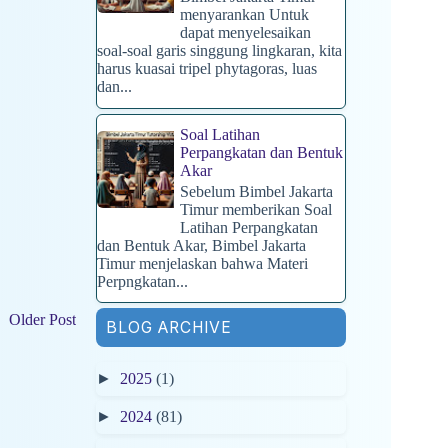
menyarankan Untuk
dapat menyelesaikan
soal-soal garis singgung lingkaran, kita
harus kuasai tripel phytagoras, luas
dan...
Soal Latihan
Perpangkatan dan Bentuk
Akar
Sebelum Bimbel Jakarta
Timur memberikan Soal
Latihan Perpangkatan
dan Bentuk Akar, Bimbel Jakarta
Timur menjelaskan bahwa Materi
Perpngkatan...
Older Post
BLOG ARCHIVE
►
2025
(1)
►
2024
(81)