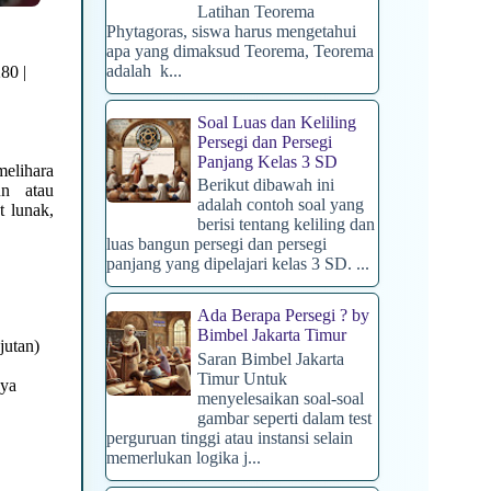
Latihan Teorema
Phytagoras, siswa harus mengetahui
apa yang dimaksud Teorema, Teorema
adalah k...
280 |
Soal Luas dan Keliling
Persegi dan Persegi
Panjang Kelas 3 SD
elihara
Berikut dibawah ini
un atau
adalah contoh soal yang
t lunak,
berisi tentang keliling dan
luas bangun persegi dan persegi
panjang yang dipelajari kelas 3 SD. ...
Ada Berapa Persegi ? by
Bimbel Jakarta Timur
jutan)
Saran Bimbel Jakarta
Timur Untuk
nya
menyelesaikan soal-soal
gambar seperti dalam test
perguruan tinggi atau instansi selain
memerlukan logika j...