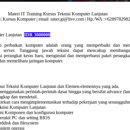
Materi IT Training Kursus Teknisi Komputer Lanjutan
g | Kursus Komputer | email :siner.gi@live.com | Hp./WA :+628978298
ter Lanjutan
IDR 3000000
si perbaikan komputer adalah orang yang memperbaiki dan mem
 server. Tanggung jawab teknisi dapat mencakup membang
i perangkat keras baru, menginstal dan memperbarui paket perangka
dan memelihara jaringan komputer.
ui Teknisi Komputer Lanjutan dan Elemen-elemennya yang ada.
menggunakan perintah-perintah dasar hingga yang bersifat advance (lan
ngkap dan mendetail.
ekan cara mengimplementasikan terhadap pekerjaan yang sesungguh
knisi Komputer Lanjutan
i Komponen dan konfigurasi komputer
erakit PC dan setting BIOS
arddisk dan filesystem
 sistem operasi