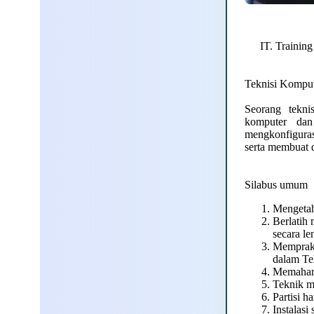
IT. Trainin
Teknisi Kompu
Seorang tekni
komputer dan
mengkonfiguras
serta membuat 
Silabus umum
Mengetah
Berlatih 
secara le
Memprakt
dalam Te
Memaham
Teknik m
Partisi h
Instalasi