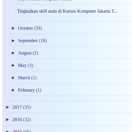
Tingkatkan skill anda di Kursus Komputer Jakarta T...
►
October
(59)
►
September
(18)
►
August
(2)
►
May
(3)
►
March
(1)
►
February
(1)
►
2017
(35)
►
2016
(32)
►
2015
(35)