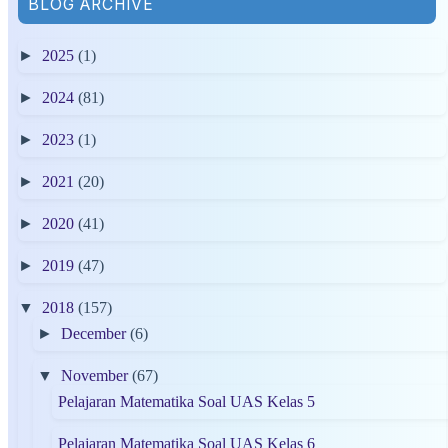
BLOG ARCHIVE
►
2025
(1)
►
2024
(81)
►
2023
(1)
►
2021
(20)
►
2020
(41)
►
2019
(47)
▼
2018
(157)
►
December
(6)
▼
November
(67)
Pelajaran Matematika Soal UAS Kelas 5
Pelajaran Matematika Soal UAS Kelas 6