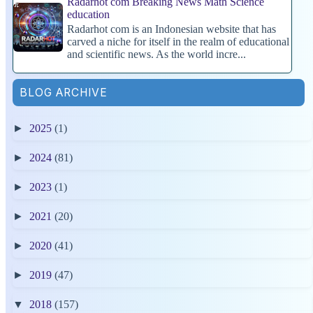
Radarhot com Breaking News Math Science
education
Radarhot com is an Indonesian website that has
carved a niche for itself in the realm of educational
and scientific news. As the world incre...
BLOG ARCHIVE
►
2025
(1)
►
2024
(81)
►
2023
(1)
►
2021
(20)
►
2020
(41)
►
2019
(47)
▼
2018
(157)