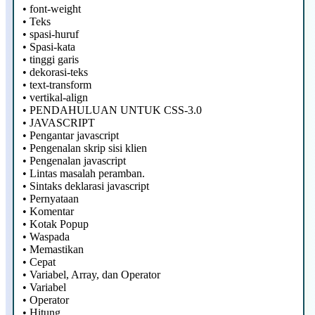
•
font-weight
•
Teks
•
spasi-huruf
•
Spasi-kata
•
tinggi garis
•
dekorasi-teks
•
text-transform
•
vertikal-align
•
PENDAHULUAN UNTUK CSS-3.0
•
JAVASCRIPT
•
Pengantar javascript
•
Pengenalan skrip sisi klien
•
Pengenalan javascript
•
Lintas masalah peramban.
•
Sintaks deklarasi javascript
•
Pernyataan
•
Komentar
•
Kotak Popup
•
Waspada
•
Memastikan
•
Cepat
•
Variabel, Array, dan Operator
•
Variabel
•
Operator
•
Hitung