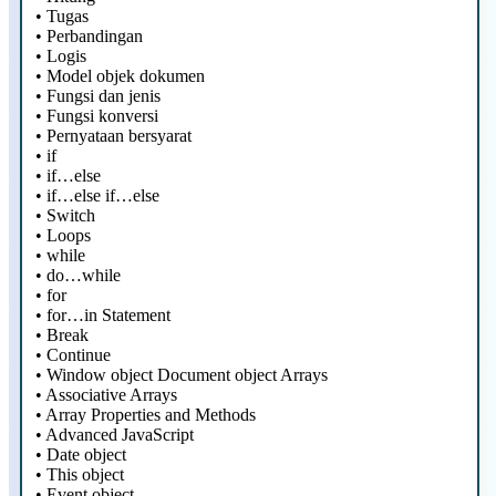
•
Tugas
•
Perbandingan
•
Logis
•
Model objek dokumen
•
Fungsi dan jenis
•
Fungsi konversi
•
Pernyataan bersyarat
•
if
•
if…else
•
if…else if…else
•
Switch
•
Loops
•
while
•
do…while
•
for
•
for…in Statement
•
Break
•
Continue
•
Window object Document object Arrays
•
Associative Arrays
•
Array Properties and Methods
•
Advanced JavaScript
•
Date object
•
This object
•
Event object