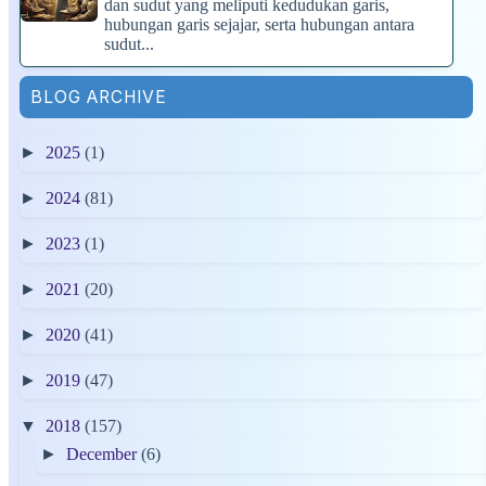
dan sudut yang meliputi kedudukan garis,
hubungan garis sejajar, serta hubungan antara
sudut...
BLOG ARCHIVE
►
2025
(1)
►
2024
(81)
►
2023
(1)
►
2021
(20)
►
2020
(41)
►
2019
(47)
▼
2018
(157)
►
December
(6)