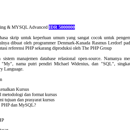
ming & MYSQL Advanced
IDR 5000000
hasa skrip untuk keperluan umum yang sangat cocok untuk penge
alnya dibuat oleh programmer Denmark-Kanada Rasmus Lerdorf pad
tasi referensi PHP sekarang diproduksi oleh The PHP Group
sistem manajemen database relasional open-source. Namanya me
i "My", nama putri pendiri Michael Widenius, dan "SQL", singkat
ry Language.
m
enalkan Kursus
 metodologi dan format kursus
 tujuan dan prasyarat kursus
 PHP dan MySQL?
HP
Dasar