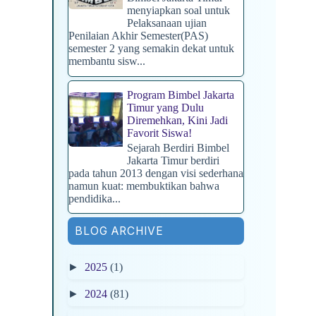
menyiapkan soal untuk
Pelaksanaan ujian
Penilaian Akhir Semester(PAS)
semester 2 yang semakin dekat untuk
membantu sisw...
Program Bimbel Jakarta
Timur yang Dulu
Diremehkan, Kini Jadi
Favorit Siswa!
Sejarah Berdiri Bimbel
Jakarta Timur berdiri
pada tahun 2013 dengan visi sederhana
namun kuat: membuktikan bahwa
pendidika...
BLOG ARCHIVE
►
2025
(1)
►
2024
(81)