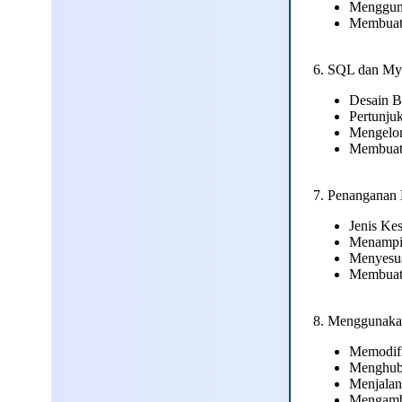
Menggun
Membuat 
6. SQL dan MyS
Desain B
Pertunju
Mengelom
Membuat
7. Penanganan
Jenis K
Menampi
Menyesua
Membuat
8. Menggunak
Memodifi
Menghub
Menjalan
Mengambi