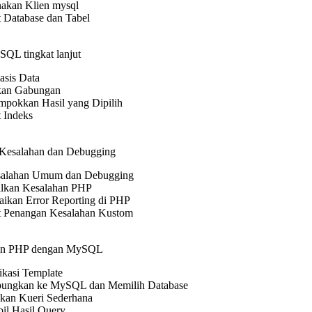
akan Klien mysql
Database dan Tabel
QL tingkat lanjut
asis Data
kan Gabungan
pokkan Hasil yang Dipilih
 Indeks
 Kesalahan dan Debugging
esalahan Umum dan Debugging
lkan Kesalahan PHP
ikan Error Reporting di PHP
 Penangan Kesalahan Kustom
an PHP dengan MySQL
kasi Template
ungkan ke MySQL dan Memilih Database
kan Kueri Sederhana
l Hasil Query