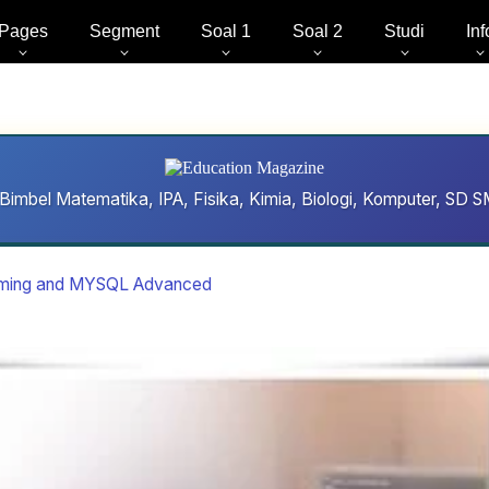
Pages
Segment
Soal 1
Soal 2
Studi
Inf
Bimbel Matematika, IPA, Fisika, Kimia, Biologi, Komputer, S
ming and MYSQL Advanced