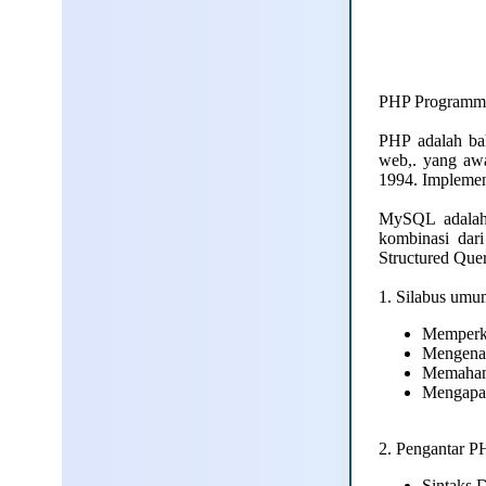
PHP Program
PHP adalah ba
web,. yang aw
1994. Implemen
MySQL adalah 
kombinasi dar
Structured Que
1. Silabus umu
Memperk
Mengenal
Memahami
Mengapa
2. Pengantar P
Sintaks 