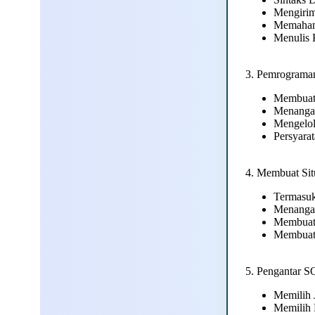
Mengirim
Memaham
Menulis 
3. Pemrograma
Membuat
Menanga
Mengelol
Persyara
4. Membuat Si
Termasuk
Menanga
Membuat
Membuat 
5. Pengantar 
Memilih 
Memilih 