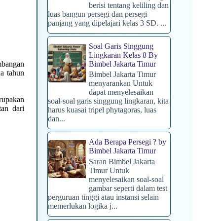
berisi tentang keliling dan
luas bangun persegi dan persegi
panjang yang dipelajari kelas 3 SD. ...
Soal Garis Singgung
Lingkaran Kelas 8 By
Bimbel Jakarta Timur
mbangan
a tahun
Bimbel Jakarta Timur
menyarankan Untuk
dapat menyelesaikan
rupakan
soal-soal garis singgung lingkaran, kita
an dari
harus kuasai tripel phytagoras, luas
dan...
Ada Berapa Persegi ? by
Bimbel Jakarta Timur
Saran Bimbel Jakarta
Timur Untuk
menyelesaikan soal-soal
gambar seperti dalam test
perguruan tinggi atau instansi selain
memerlukan logika j...