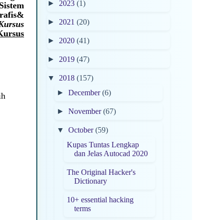
►
2023
(1)
Sistem
afis&
►
2021
(20)
Kursus
Kursus
►
2020
(41)
►
2019
(47)
▼
2018
(157)
►
December
(6)
ih
►
November
(67)
▼
October
(59)
Kupas Tuntas Lengkap
dan Jelas Autocad 2020
The Original Hacker's
Dictionary
10+ essential hacking
terms