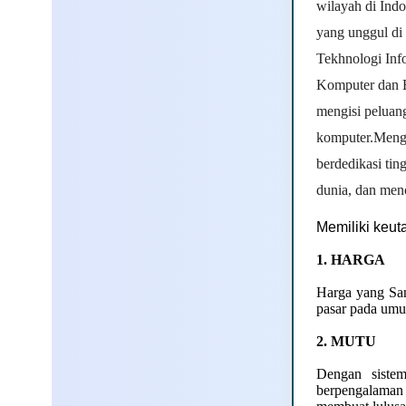
wilayah di Ind
yang unggul di
Tekhnologi Inf
Komputer dan B
mengisi peluan
komputer.Meng
berdedikasi ti
dunia, dan men
Memiliki keut
1. HARGA
Harga yang San
pasar pada um
2. MUTU
Dengan siste
berpengalaman