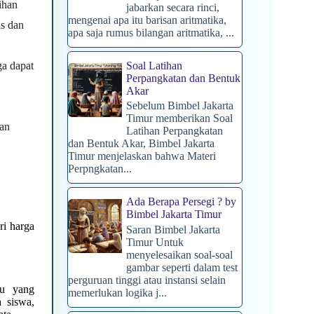
ihan
jabarkan secara rinci,
mengenai apa itu barisan aritmatika,
is dan
apa saja rumus bilangan aritmatika, ...
ga dapat
Soal Latihan
Perpangkatan dan Bentuk
Akar
Sebelum Bimbel Jakarta
Timur memberikan Soal
kan
Latihan Perpangkatan
dan Bentuk Akar, Bimbel Jakarta
Timur menjelaskan bahwa Materi
Perpngkatan...
Ada Berapa Persegi ? by
Bimbel Jakarta Timur
ri harga
Saran Bimbel Jakarta
Timur Untuk
menyelesaikan soal-soal
gambar seperti dalam test
perguruan tinggi atau instansi selain
ru yang
memerlukan logika j...
 siswa,