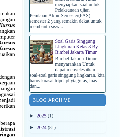
menyiapkan soal untuk
Pelaksanaan ujian
amakan
Penilaian Akhir Semester(PAS)
gungan
semester 2 yang semakin dekat untuk
Kursus
membantu sisw...
angkan
mputer
Soal Garis Singgung
Kursus
Lingkaran Kelas 8 By
rsus
Bimbel Jakarta Timur
uaikan
Bimbel Jakarta Timur
menyarankan Untuk
dapat menyelesaikan
soal-soal garis singgung lingkaran, kita
dengan
harus kuasai tripel phytagoras, luas
erjaan
dan...
mbangan
nguasai
enjadi
BLOG ARCHIVE
berikan
►
2025
(1)
berapa
►
2024
(81)
strasi
ingan