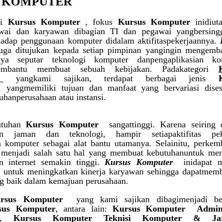
 KOMPUTER
ri
Kursus Komputer
, fokus
Kursus Komputer
inidiut
wai dan karyawan dibagian TI dan pegawai yangbersing
hadap penggunaan komputer didalam aktifitaspekerjaannya.
uga ditujukan kepada setiap pimpinan yangingin mengemb
nya seputar teknologi komputer danpengaplikasian ko
mbantu membuat sebuah kebijakan. Padakategori
yangkami sajikan, terdapat berbagai jenis
Ku
yangmemiliki tujuan dan manfaat yang bervariasi dises
uhanperusahaan atau instansi.
butuhan
Kursus Komputer
sangattinggi. Karena seiring 
an jaman dan teknologi, hampir setiapaktifitas pek
komputer sebagai alat bantu utamanya. Selainitu, perke
a menjadi salah satu hal yang membuat kebutuhanuntuk me
n internet semakin tinggi.
Kursus Komputer
inidapat m
i untuk meningkatkan kinerja karyawan sehingga dapatmem
g baik dalam kemajuan perusahaan.
rsus Komputer
yang kami sajikan dibagimenjadi be
sus Komputer
, antara lain:
Kursus Komputer Admini
,
Kursus Komputer Teknisi Komputer & Jar