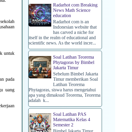
ata.
Radarhot com Breaking
News Math Science
education
sekolah
Radarhot com is an
usahaan
Indonesian website that
has carved a niche for
itself in the realm of educational and
scientific news. As the world incre...
uk untuk
Soal Latihan Teorema
Phytagoras by Bimbel
Jakarta Timur
Sebelum Bimbel Jakarta
Timur memberikan Soal
an pada
Latihan Teorema
Phytagoras, siswa harus mengetahui
gu uang
apa yang dimaksud Teorema, Teorema
adalah k...
kerjaan
Soal Latihan PAS
Matematika Kelas 4
Semester 2
Bimbel Jakarta Timur