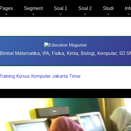
Pages
Segment
Soal 1
Soal 2
Studi
Inf
Bimbel Matematika, IPA, Fisika, Kimia, Biologi, Komputer, S
Training Kursus Komputer Jakarta Timur