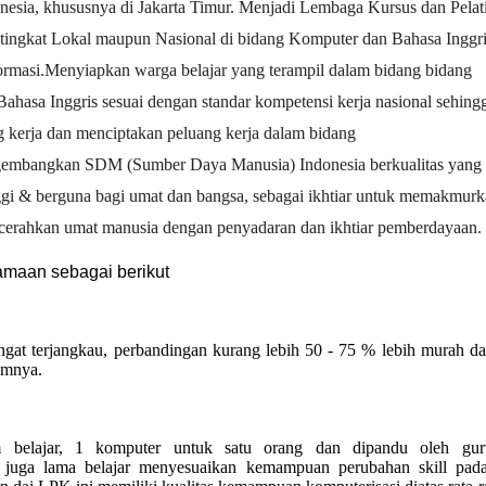
onesia, khususnya di Jakarta Timur. Menjadi Lembaga Kursus dan Pelat
 tingkat Lokal maupun Nasional di bidang Komputer dan Bahasa Inggr
ormasi.Menyiapkan warga belajar yang terampil dalam bidang bidang
ahasa Inggris sesuai dengan standar kompetensi kerja nasional sehing
g kerja dan menciptakan peluang kerja dalam bidang
embangkan SDM (Sumber Daya Manusia) Indonesia berkualitas yang
nggi & berguna bagi umat dan bangsa, sebagai ikhtiar untuk memakmur
cerahkan umat manusia dengan penyadaran dan ikhtiar pemberdayaan.
amaan sebagai berikut
gat terjangkau, perbandingan kurang lebih 50 - 75 % lebih murah da
umnya.
m belajar, 1 komputer untuk satu orang dan dipandu oleh gu
 juga lama belajar menyesuaikan kemampuan perubahan skill pada