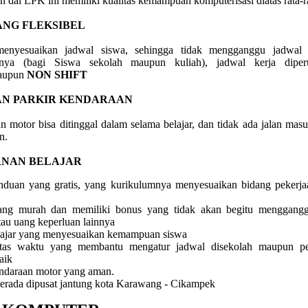
 dai LPK ini memiliki kualitas kemampuan komputerisasi diatas rata-r
ANG FLEKSIBEL
enyesuaikan jadwal siswa, sehingga tidak mengganggu jadwal 
nnya (bagi Siswa sekolah maupun kuliah), jadwal kerja diper
upun
NON SHIFT
AN PARKIR KENDARAAN
n motor bisa ditinggal dalam selama belajar, dan tidak ada jalan mas
n.
ANAN BELAJAR
duan yang gratis, yang kurikulumnya menyesuaikan bidang pekerja
ang murah dan memiliki bonus yang tidak akan begitu menggang
tau uang keperluan lainnya
ajar yang menyesuaikan kemampuan siswa
litas waktu yang membantu mengatur jadwal disekolah maupun pe
aik
endaraan motor yang aman.
erada dipusat jantung kota Karawang - Cikampek