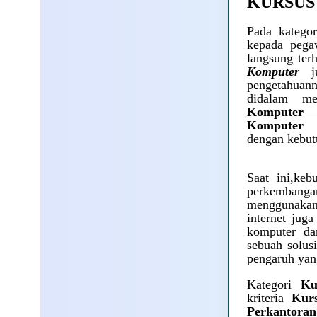
KURSUS
Pada katego
kepada pega
langsung ter
Komputer
j
pengetahuan
didalam me
Komputer
Komputer
dengan kebut
Saat ini,ke
perkembang
menggunakan 
internet jug
komputer da
sebuah solus
pengaruh yan
Kategori
Ku
kriteria
Kur
Perkantoran