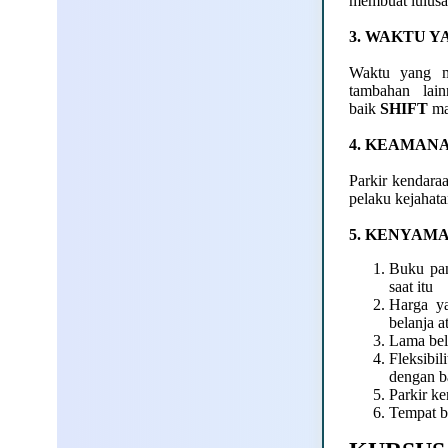
membuat lulusan
3. WAKTU Y
Waktu yang m
tambahan lai
baik
SHIFT
ma
4. KEAMAN
Parkir kendaraa
pelaku kejahata
5. KENYAM
Buku pan
saat itu
Harga y
belanja a
Lama bel
Fleksibi
dengan b
Parkir k
Tempat b