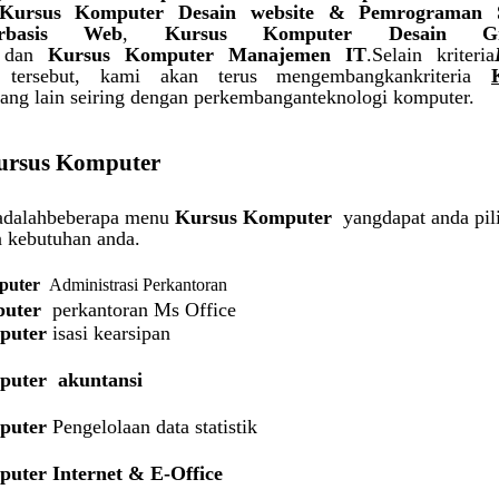
Kursus Komputer Desain website & Pemrograman 
Berbasis Web
,
Kursus Komputer Desain Gr
dan
Kursus Komputer Manajemen IT
.Selain kriteria
tersebut, kami akan terus mengembangkankriteria
ang lain seiring dengan perkembanganteknologi komputer.
ursus Komputer
 adalahbeberapa menu
Kursus Komputer
yangdapat anda pil
n kebutuhan anda.
puter
Administrasi Perkantoran
uter
perkantoran Ms Office
puter
isasi kearsipan
puter
akuntansi
puter
Pengelolaan data statistik
puter
Internet & E-Office