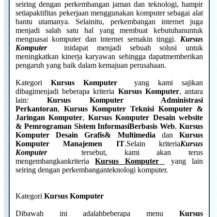
seiring dengan perkembangan jaman dan teknologi, hampir
setiapaktifitas pekerjaan menggunakan komputer sebagai alat
bantu utamanya. Selainitu, perkembangan internet juga
menjadi salah satu hal yang membuat kebutuhanuntuk
menguasai komputer dan internet semakin tinggi.
Kursus
Komputer
inidapat menjadi sebuah solusi untuk
meningkatkan kinerja karyawan sehingga dapatmemberikan
pengaruh yang baik dalam kemajuan perusahaan.
Kategori
Kursus Komputer
yang kami sajikan
dibagimenjadi beberapa kriteria
Kursus Komputer
, antara
lain:
Kursus Komputer Administrasi
Perkantoran
,
Kursus Komputer Teknisi Komputer &
Jaringan Komputer
,
Kursus Komputer Desain website
& Pemrograman Sistem InformasiBerbasis Web
,
Kursus
Komputer Desain Grafis& Multimedia
dan
Kursus
Komputer Manajemen IT
.Selain kriteria
Kursus
Komputer
tersebut, kami akan terus
mengembangkankriteria
Kursus Komputer
yang lain
seiring dengan perkembanganteknologi komputer.
Kategori
Kursus Komputer
Dibawah ini adalahbeberapa menu
Kursus