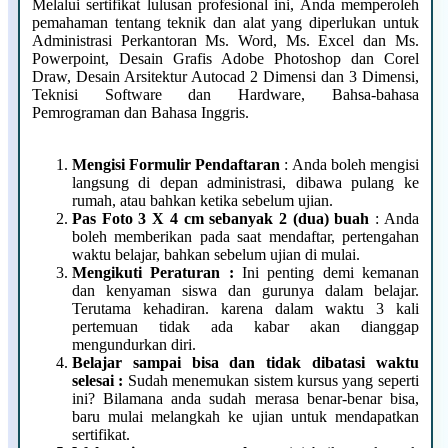
Melalui sertifikat lulusan profesional ini, Anda memperoleh
pemahaman tentang teknik dan alat yang diperlukan untuk
Administrasi Perkantoran Ms. Word, Ms. Excel dan Ms.
Powerpoint, Desain Grafis Adobe Photoshop dan Corel
Draw, Desain Arsitektur Autocad 2 Dimensi dan 3 Dimensi,
Teknisi Software dan Hardware, Bahsa-bahasa
Pemrograman dan Bahasa Inggris.
Mengisi Formulir Pendaftaran
: Anda boleh mengisi
langsung di depan administrasi, dibawa pulang ke
rumah, atau bahkan ketika sebelum ujian.
Pas Foto 3 X 4 cm sebanyak 2 (dua) buah
: Anda
boleh memberikan pada saat mendaftar, pertengahan
waktu belajar, bahkan sebelum ujian di mulai.
Mengikuti Peraturan :
Ini penting demi kemanan
dan kenyaman siswa dan gurunya dalam belajar.
Terutama kehadiran. karena dalam waktu 3 kali
pertemuan tidak ada kabar akan dianggap
mengundurkan diri.
Belajar sampai bisa dan tidak dibatasi waktu
selesai :
Sudah menemukan sistem kursus yang seperti
ini? Bilamana anda sudah merasa benar-benar bisa,
baru mulai melangkah ke ujian untuk mendapatkan
sertifikat.