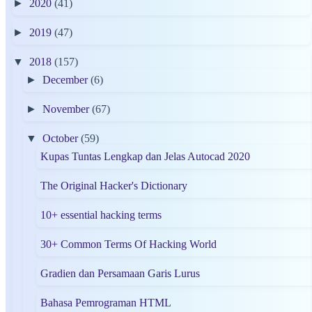
►
2020
(41)
►
2019
(47)
▼
2018
(157)
►
December
(6)
►
November
(67)
▼
October
(59)
Kupas Tuntas Lengkap dan Jelas Autocad 2020
The Original Hacker's Dictionary
10+ essential hacking terms
30+ Common Terms Of Hacking World
Gradien dan Persamaan Garis Lurus
Bahasa Pemrograman HTML