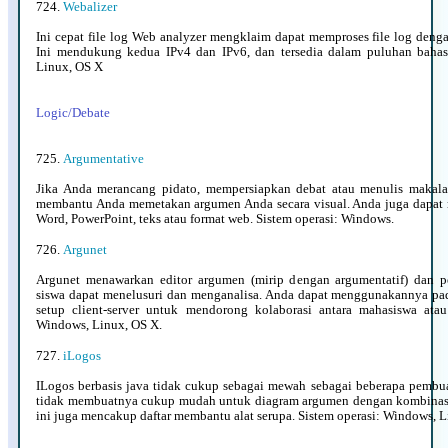
724.
Webalizer
Ini cepat file log Web analyzer mengklaim dapat memproses file log dengan
Ini mendukung kedua IPv4 dan IPv6, dan tersedia dalam puluhan bahas
Linux, OS X
Logic/Debate
725.
Argumentative
Jika Anda merancang pidato, mempersiapkan debat atau menulis makalah
membantu Anda memetakan argumen Anda secara visual. Anda juga dapat 
Word, PowerPoint, teks atau format web. Sistem operasi: Windows.
726.
Argunet
Argunet menawarkan editor argumen (mirip dengan argumentatif) dan 
siswa dapat menelusuri dan menganalisa. Anda dapat menggunakannya pad
setup client-server untuk mendorong kolaborasi antara mahasiswa atau
Windows, Linux, OS X.
727.
iLogos
ILogos berbasis java tidak cukup sebagai mewah sebagai beberapa pembuat
tidak membuatnya cukup mudah untuk diagram argumen dengan kombinasi 
ini juga mencakup daftar membantu alat serupa. Sistem operasi: Windows, L