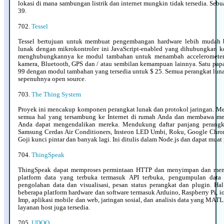
lokasi di mana sambungan listrik dan internet mungkin tidak tersedia. Sebu
39.
702.
Tessel
Tessel bertujuan untuk membuat pengembangan hardware lebih mudah 
lunak dengan mikrokontroler ini JavaScript-enabled yang dihubungkan k
menghubungkannya ke modul tambahan untuk menambah accelerometer, 
kamera, Bluetooth, GPS dan / atau sembilan kemampuan lainnya. Satu pap
99 dengan modul tambahan yang tersedia untuk $ 25. Semua perangkat luna
sepenuhnya open source.
703.
The Thing System
Proyek ini mencakup komponen perangkat lunak dan protokol jaringan. 
semua hal yang tersambung ke Internet di rumah Anda dan membawa me
Anda dapat mengendalikan mereka. Mendukung daftar panjang perangkat
Samsung Cerdas Air Conditioners, Insteon LED Umbi, Roku, Google Chrom
Goji kunci pintar dan banyak lagi. Ini ditulis dalam Node.js dan dapat muat
704.
ThingSpeak
ThingSpeak dapat memproses permintaan HTTP dan menyimpan dan mengo
platform data yang terbuka termasuk API terbuka, pengumpulan data r
pengolahan data dan visualisasi, pesan status perangkat dan plugin. Ha
beberapa platform hardware dan software termasuk Arduino, Raspberry Pi, io
Imp, aplikasi mobile dan web, jaringan sosial, dan analisis data yang MATL
layanan host juga tersedia.
705.
UDOO