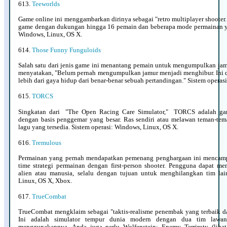
613.
Teeworlds
Game online ini menggambarkan dirinya sebagai "retro multiplayer shooter."
game dengan dukungan hingga 16 pemain dan beberapa mode permainan ya
Windows, Linux, OS X.
614.
Those Funny Funguloids
Salah satu dari jenis game ini menantang pemain untuk mengumpulkan jam
menyatakan, "Belum pernah mengumpulkan jamur menjadi menghibur. Ini di
lebih dari gaya hidup dari benar-benar sebuah pertandingan." Sistem operas
615.
TORCS
Singkatan dari
"The Open Racing Care Simulator,"
TORCS adalah game 
dengan basis penggemar yang besar. Ras sendiri atau melawan teman-tema
lagu yang tersedia. Sistem operasi: Windows, Linux, OS X.
616.
Tremulous
Permainan yang pernah mendapatkan pemenang penghargaan ini mencampu
time strategi permainan dengan first-person shooter. Pengguna dapat me
alien atau manusia, selalu dengan tujuan untuk menghilangkan tim lai
Linux, OS X, Xbox.
617.
TrueCombat
TrueCombat mengklaim sebagai "taktis-realisme penembak yang terbaik da
Ini adalah simulator tempur dunia modern dengan dua tim lawan
menggunakannya, Anda juga perlu Wolfenstein: Enemy Terriroty (lihat