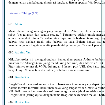
dengan teman dan keluarga di privasi lengkap. Sistem operasi: Windows, L
Internet of Things (IoT)
679.
Altair
Masih dalam pengembangan yang sangat aktif, Altair berfokus pada men
sebut "pengalaman dari segala sesuatu." Tujuannya adalah untuk menga
antara perangkat pintar "n sedemikian rupa untuk berbaur teknologi be
bahwa kita bahkan tidak tahu bahwa itu ada. Bukan hanya itu, ta
mempertanyakan bagaimana kita pernah hidup tanpanya. "Sistem Operasi: L
680.
Arduino Yún
Mikrokontroler ini menggabungkan kemudahan papan Arduino berbasi
prosesor-the ATmega32u4 (yang mendukung Arduino) dan Atheros AR9331
Fitur lainnya termasuk Wi-Fi, dukungan Ethenet, port USB, slot kartu mic
banyak lagi. Mereka tersedia untuk pembelian dari situs Arduino.
681.
BeagleBoard
BeagleBoard menawarkan kartu kredit berukuran komputer yang dapat men
Karena mereka memiliki kebutuhan daya yang sangat rendah, mereka pilih
IOT. Baik desain hardware dan software yang mereka jalankan adalah open
BeagleBoard (sering dijual dengan nama BeagleBone) tersedia melalui berba
682.
DeviceHive