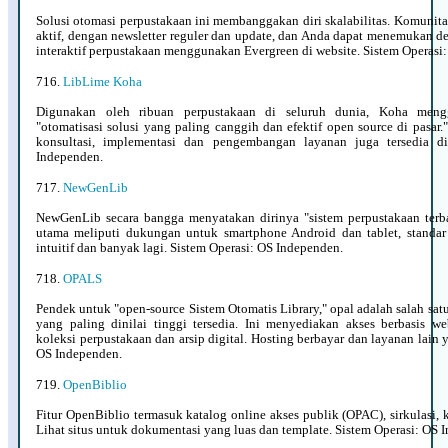
Solusi otomasi perpustakaan ini membanggakan diri skalabilitas. Komunitas
aktif, dengan newsletter reguler dan update, dan Anda dapat menemukan d
interaktif perpustakaan menggunakan Evergreen di website. Sistem Operasi
716.
LibLime Koha
Digunakan oleh ribuan perpustakaan di seluruh dunia, Koha meng
"otomatisasi solusi yang paling canggih dan efektif open source di pasar.
konsultasi, implementasi dan pengembangan layanan juga tersedia di
Independen.
717.
NewGenLib
NewGenLib secara bangga menyatakan dirinya "sistem perpustakaan terba
utama meliputi dukungan untuk smartphone Android dan tablet, standa
intuitif dan banyak lagi. Sistem Operasi: OS Independen.
718.
OPALS
Pendek untuk "open-source Sistem Otomatis Library," opal adalah salah sat
yang paling dinilai tinggi tersedia. Ini menyediakan akses berbasis we
koleksi perpustakaan dan arsip digital. Hosting berbayar dan layanan lain y
OS Independen.
719.
OpenBiblio
Fitur OpenBiblio termasuk katalog online akses publik (OPAC), sirkulasi, ka
Lihat situs untuk dokumentasi yang luas dan template. Sistem Operasi: OS 