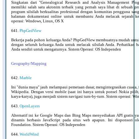
Singkatan dari "Genealogical Research and Analysis Management Pr
memiliki salah satu akronim terbaik yang pernah saya lihat di sebuah pr
program silsilah berkualitas profesional dengan komunitas pengguna sanga
halaman dokumentasi online untuk membantu Anda melacak sejarah kel
operasi: Windows, Linux, OS X
641.
PhpGedView
Bekerja pada pohon keluarga Anda? PhpGedView membuatnya mudah untuk 
dengan seluruh keluarga Anda untuk melacak silsilah Anda. Perhatikan 
Anda sendiri untuk mengaturnya. Sistem Operasi: OS Independen
Geography/Mapping
642.
Marble
Ini "dunia maya" jauh melampaui pemetaan dasar, mengintegrasikan cuaca, fo
Wikipedia. Dengan versi mobile (saat ini hanya untuk ponsel Nokia pilih
karya-karya), juga menjadi sistem navigasi turn-by-turn. Sistem operasi: W
643.
OpenLayers
Alternatif ini ke Google Maps dan Bing Maps menyediakan API gratis y
dinamis berbasis JavaScript pada situs web apapun. Ini disponsori o
Foundation. Sistem Operasi: OS Independen
644.
WorldWind