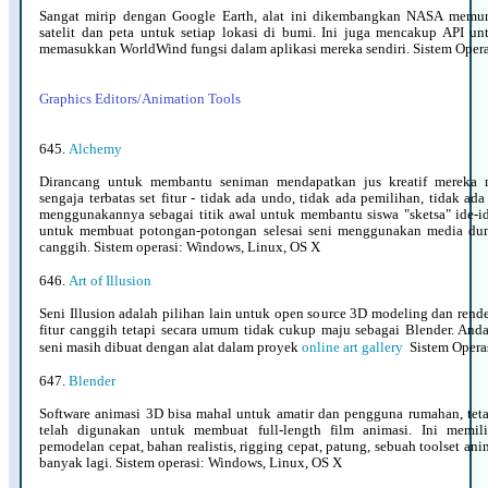
Sangat mirip dengan Google Earth, alat ini dikembangkan NASA memun
satelit dan peta untuk setiap lokasi di bumi. Ini juga mencakup API 
memasukkan WorldWind fungsi dalam aplikasi mereka sendiri. Sistem Oper
Graphics Editors/Animation Tools
645.
Alchemy
Dirancang untuk membantu seniman mendapatkan jus kreatif mereka m
sengaja terbatas set fitur - tidak ada undo, tidak ada pemilihan, tidak ad
menggunakannya sebagai titik awal untuk membantu siswa "sketsa" ide-i
untuk membuat potongan-potongan selesai seni menggunakan media duni
canggih. Sistem operasi: Windows, Linux, OS X
646.
Art of Illusion
Seni Illusion adalah pilihan lain untuk open source 3D modeling dan rend
fitur canggih tetapi secara umum tidak cukup maju sebagai Blender. And
seni masih dibuat dengan alat dalam proyek
online art gallery
Sistem Opera
647.
Blender
Software animasi 3D bisa mahal untuk amatir dan pengguna rumahan, teta
telah digunakan untuk membuat full-length film animasi. Ini memilik
pemodelan cepat, bahan realistis, rigging cepat, patung, sebuah toolset an
banyak lagi. Sistem operasi: Windows, Linux, OS X