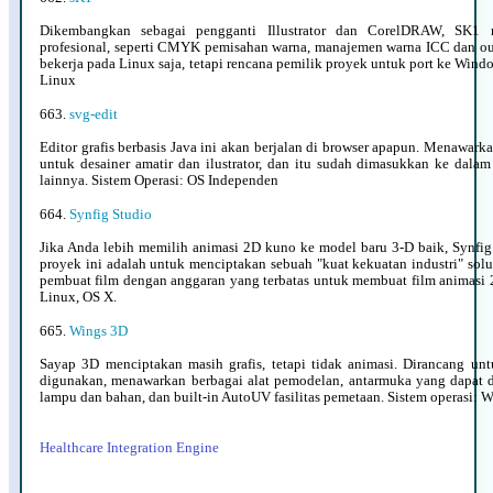
Dikembangkan sebagai pengganti Illustrator dan CorelDRAW, SK1 m
profesional, seperti CMYK pemisahan warna, manajemen warna ICC dan out
bekerja pada Linux saja, tetapi rencana pemilik proyek untuk port ke Wind
Linux
663.
svg-edit
Editor grafis berbasis Java ini akan berjalan di browser apapun. Menawarka
untuk desainer amatir dan ilustrator, dan itu sudah dimasukkan ke dala
lainnya. Sistem Operasi: OS Independen
664.
Synfig Studio
Jika Anda lebih memilih animasi 2D kuno ke model baru 3-D baik, Synfi
proyek ini adalah untuk menciptakan sebuah "kuat kekuatan industri" so
pembuat film dengan anggaran yang terbatas untuk membuat film animasi 
Linux, OS X.
665.
Wings 3D
Sayap 3D menciptakan masih grafis, tetapi tidak animasi. Dirancang u
digunakan, menawarkan berbagai alat pemodelan, antarmuka yang dapat 
lampu dan bahan, dan built-in AutoUV fasilitas pemetaan. Sistem operasi: 
Healthcare Integration Engine