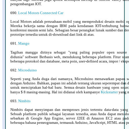
pengembangan IOT.
690.
Local Motors Connected Car
Local Motors adalah perusahaan mobil yang memproduksi desain mobil ope
Mereka bekerja sama dengan IBM pada kendaraan IOT-terhubung bah
konferensi musim semi lalu. Sebagian besar perangkat lunak sumber dan des
prototipe tersedia untuk di-download dari link di atas.
691.
Mango
Tagihan mangga dirinya sebagai "yang paling populer open sourc
didunia"
software Berbasis web, mendukung beberapa platform. Fitur ut
beberapa protokol dan database, meta poin, user-defined acara, impor / eksp
692.
Microduino
Seperti yang Anda duga dari namanya, Microduino menawarkan papan sa
dengan Arduino. Bahkan, papan ini adalah tentang ukuran seperempat dan
untuk menciptakan hal-hal baru. Semua desain hardware yang open source
hanya $ 8 masing-masing. Hal ini didanai oleh kampanye
Kickstarter
yang 
693.
Nimbits
Nimbits dapat menyimpan dan memproses jenis tertentu data-data yang 
Sebuah platform publik sebagai layanan tersedia, atau Anda dapat men-d
sebarkan di Google App Engine, server J2EE di Amazon EC2 atau pad
beberapa bahasa pemrograman, termasuk Arduino, JavaScript, HTML atau pe