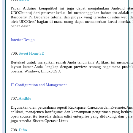
Papan Arduino kompatibel ini juga dapat menjalankan Android atau 
UDOObuntu) dari prosesor kedua. Ini membanggakan bahwa itu adalah em
Raspberry Pi. Beberapa tutorial dan proyek yang tersedia di situs web,
oleh UDOOers" bagian di mana orang dapat memamerkan kreasi mereka. 
papan dasar.
Interior Design
706.
Sweet Home 3D
Bertekad untuk merapikan rumah Anda tahun ini? Aplikasi ini memba
layout kamar Anda, lengkap dengan preview tentang bagaimana produk 
operasi: Windows, Linux, OS X
IT Configuration and Management
707..
Ansible
Digunakan oleh perusahaan seperti Rackspace, Care.com dan Evernote, An
aplikasi, manajemen konfigurasi dan kemampuan pengiriman yang berkesi
open source, itu tersedia dalam edisi enterprise yang didukung, dan pela
juga tersedia. Sistem Operasi: Linux
708.
Difio