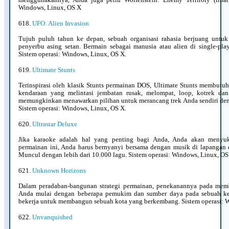
Windows, Linux, OS X
618.
UFO: Alien Invasion
Tujuh puluh tahun ke depan, sebuah organisasi rahasia berjuang untu
penyerbu asing setan. Bermain sebagai manusia atau alien di single-play
Sistem operasi: Windows, Linux, OS X.
619.
Ultimate Stunts
Terinspirasi oleh klasik Stunts permainan DOS, Ultimate Stunts membu
kendaraan yang melintasi jembatan rusak, melompat, loop, kotrek dan
memungkinkan menawarkan pilihan untuk merancang trek Anda sendiri deng
Sistem operasi: Windows, Linux, OS X.
620.
Ultrastar Deluxe
Jika karaoke adalah hal yang penting bagi Anda, Anda akan menyuka
permainan ini, Anda harus bernyanyi bersama dengan musik di lapangan 
Muncul dengan lebih dari 10.000 lagu. Sistem operasi: Windows, Linux, OS
621.
Unknown Horizons
Dalam peradaban-bangunan strategi permainan, penekanannya pada me
Anda mulai dengan beberapa pemukim dan sumber daya pada sebuah kep
bekerja untuk membangun sebuah kota yang berkembang. Sistem operasi: 
622.
Unvanquished