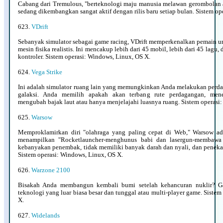
Cabang dari
Tremulous
, "berteknologi maju manusia melawan gerombolan a
sedang dikembangkan sangat aktif dengan rilis baru setiap bulan. Sistem o
623.
VDrift
Sebanyak simulator sebagai game racing, VDrift memperkenalkan pemain un
mesin fisika realistis. Ini mencakup lebih dari 45 mobil, lebih dari 45 lag
kontroler. Sistem operasi: Windows, Linux, OS X.
624.
Vega Strike
Ini adalah simulator ruang lain yang memungkinkan Anda melakukan perd
galaksi. Anda memilih apakah akan terbang rute perdagangan, mener
mengubah bajak laut atau hanya menjelajahi luasnya ruang. Sistem operasi
625.
Warsow
Memproklamirkan diri "olahraga yang paling cepat di Web," Warsow a
menampilkan "Rocketlauncher-menghunus babi dan lasergun-membawa c
kebanyakan penembak, tidak memiliki banyak darah dan nyali, dan peneka
Sistem operasi: Windows, Linux, OS X.
626.
Warzone 2100
Bisakah Anda membangun kembali bumi setelah kehancuran nuklir? 
teknologi yang luar biasa besar dan tunggal atau multi-player game. Siste
X.
627.
Widelands