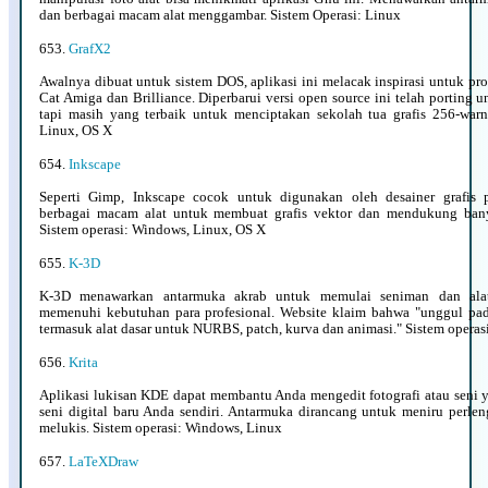
dan berbagai macam alat menggambar. Sistem Operasi: Linux
653.
GrafX2
Awalnya dibuat untuk sistem DOS, aplikasi ini melacak inspirasi untuk pr
Cat Amiga dan Brilliance. Diperbarui versi open source ini telah porting u
tapi masih yang terbaik untuk menciptakan sekolah tua grafis 256-warn
Linux, OS X
654.
Inkscape
Seperti Gimp, Inkscape cocok untuk digunakan oleh desainer grafis p
berbagai macam alat untuk membuat grafis vektor dan mendukung banya
Sistem operasi: Windows, Linux, OS X
655.
K-3D
K-3D menawarkan antarmuka akrab untuk memulai seniman dan alat-
memenuhi kebutuhan para profesional. Website klaim bahwa "unggul pa
termasuk alat dasar untuk NURBS, patch, kurva dan animasi." Sistem operas
656.
Krita
Aplikasi lukisan KDE dapat membantu Anda mengedit fotografi atau seni 
seni digital baru Anda sendiri. Antarmuka dirancang untuk meniru perle
melukis. Sistem operasi: Windows, Linux
657.
LaTeXDraw