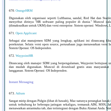
670.
OrangeHRM
Digunakan oleh organisasi seperti Lufthansa, sandal, Red Hat dan Stanl
menyebut dirinya "HR software paling populer di dunia." Muncul dala
(dimaksudkan untuk UKM) dan versi enterprise. Sistem operasi: Windows, L
671.
Open Applicant
Sebagai alat manajemen SDM yang lengkap, aplikasi ini dirancang kh
perekrutan. Selain versi open source, perusahaan juga menawarkan versi 
Sistem Operasi: OS Independen.
672.
WaypointHR
Dirancang oleh manajer SDM yang berpengalaman, Waypoint bertujuan un
dan mudah digunakan. Muncul di download gratis atau masyarakat d
langganan. Sistem Operasi: OS Independen.
Instant Messaging
673.
Adium
Sangat mirip dengan Pidgin (lihat di bawah), Mac-satunya perangkat lun
untuk terhubung ke beberapa jaringan sekaligus, termasuk AIM, MSN, Jabb
menawarkan antarmuka tab, dan terintegrasi dengan Buku Alamat Anda. Sis