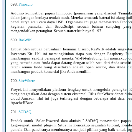
698.
Pinoccio
Arduino kompatibel papan Pinnoccio (perusahaan yang disebut "Pramuka
dalam jaringan berdaya rendah mesh. Mereka termasuk baterai isi ulang bui
panel surya atau catu daya USB. Organisasi ini juga menawarkan Pino
kegiatan pramuka, dan ScoutScript, sebuah bahasa scripting ya
mengendalikan perangkat. Sebuah starter kit biaya $ 197.
699.
RasWIK
Dibuat oleh sebuah perusahaan bernama Ciseco, RasWIK adalah singkata
Inventors Kit
. Hal ini memungkinkan siapa pun dengan Raspberry Pi 
membangun sendiri perangkat mereka Wi-Fi-terhubung. Ini mencakup d
yang berbeda atau Anda dapat datang dengan salah satu dari Anda sendiri
tetapi semua kode yang disertakan adalah open source, dan Anda d
membangun produk komersial jika Anda memilih.
700.
SiteWhere
Proyek ini menyediakan platform lengkap untuk mengelola perangkat 
mengintegrasikan data dengan sistem eksternal. Rilis SiteWhere dapat di
cloud Amazon. Hal ini juga terintegrasi dengan beberapa alat data b
ApacheHBase.
701.
SODAQ
Pendek untuk "Solar-Powered data akuisisi," SADAQ menawarkan papan
Lego-seperti modul plug-in. Situs ini mencakup sejumlah tutorial, mem
pemula. Dan panel surya membuatnya menjadi pilihan yang baik untuk log