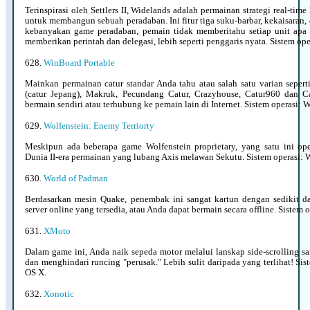
Terinspirasi oleh Settlers II, Widelands adalah permainan strategi real-ti
untuk membangun sebuah peradaban. Ini fitur tiga suku-barbar, kekaisaran, d
kebanyakan game peradaban, pemain tidak memberitahu setiap unit apa 
memberikan perintah dan delegasi, lebih seperti penggaris nyata. Sistem op
628.
WinBoard Portable
Mainkan permainan catur standar Anda tahu atau salah satu varian seperti
(catur Jepang), Makruk, Pecundang Catur, Crazyhouse, Catur960 dan C
bermain sendiri atau terhubung ke pemain lain di Internet. Sistem operasi:
629.
Wolfenstein: Enemy Terriorty
Meskipun ada beberapa game Wolfenstein proprietary, yang satu ini ope
Dunia II-era permainan yang lubang Axis melawan Sekutu. Sistem operasi:
630.
World of Padman
Berdasarkan mesin Quake, penembak ini sangat kartun dengan sedikit d
server online yang tersedia, atau Anda dapat bermain secara offline. Sistem
631.
XMoto
Dalam game ini, Anda naik sepeda motor melalui lanskap side-scrolling 
dan menghindari runcing "perusak." Lebih sulit daripada yang terlihat! Si
OS X.
632.
Xonotic