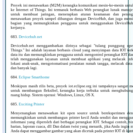
Proyek ini menawarkan (M2M) kerangka komunikasi mesin-ke-mesin unt
ke Internet of Things. Ini termasuk berbasis Web perangkat lunak man
untuk membuat jaringan, menerapkan aturan keamanan dan perangk
menawarkan proyek sampel dibangun dengan DeviceHub, dan juga memil
bagian yang memungkinkan pengguna untuk menggunakan DeviceHub 
kerjanya.
683.
Devicehub.net
Devicehub.net menggambarkan dirinya sebagai "tulang punggung open
Things." Ini adalah layanan berbasis cloud yang menyimpan data IOT terk
data itu dan memungkinkan pengguna untuk mengontrol perangkat IOT d
telah menggunakan layanan untuk membuat aplikasi yang melacak inf
lokasi anak-anak, mengotomatisasi peralatan rumah tangga, melacak dat
dan banyak lagi.
684.
Eclipse Smarthome
Meskipun masih rilis beta, proyek iot.eclipse.org ini tampaknya sangat me
untuk membangun fleksibel, kerangka kerja terbuka untuk menghubung
ruang hidup. Sistem operasi: Windows, Linux, OS X.
685.
Exciting Printer
Menyenangkan menawarkan kit open source untuk bereksperimen den
memungkinkan untuk membangun printer kecil Anda sendiri dan menggun
informasi yang diperoleh dari berbagai perangkat IOT. Sebagai contoh, bi
harian, laporan cuaca, dll Dan dalam twist yang menarik, jika Anda ingin
Anda dapat menggambar gambar yang akan dicetak pada printer IOT di kant