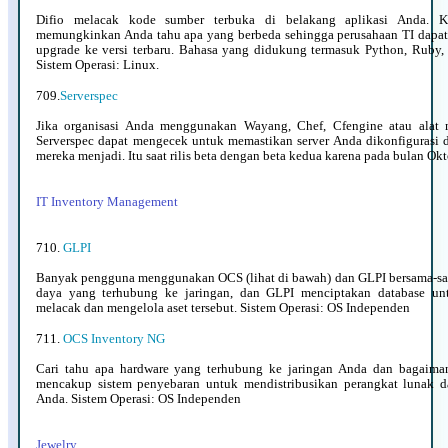
Difio melacak kode sumber terbuka di belakang aplikasi Anda. K
memungkinkan Anda tahu apa yang berbeda sehingga perusahaan TI dapa
upgrade ke versi terbaru. Bahasa yang didukung termasuk Python, Ruby, 
Sistem Operasi: Linux.
709.
Serverspec
Jika organisasi Anda menggunakan Wayang, Chef, Cfengine atau alat m
Serverspec dapat mengecek untuk memastikan server Anda dikonfigurasi 
mereka menjadi. Itu saat rilis beta dengan beta kedua karena pada bulan Okt
IT Inventory Management
710.
GLPI
Banyak pengguna menggunakan OCS (lihat di bawah) dan GLPI bersama-
daya yang terhubung ke jaringan, dan GLPI menciptakan database un
melacak dan mengelola aset tersebut. Sistem Operasi: OS Independen
711.
OCS Inventory NG
Cari tahu apa hardware yang terhubung ke jaringan Anda dan bagaima
mencakup sistem penyebaran untuk mendistribusikan perangkat lunak da
Anda. Sistem Operasi: OS Independen
Jewelry