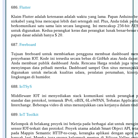
686.
Flutter
Klaim Flutter adalah ketenaran adalah waktu yang lama. Papan Arduino be
nirkabel yang bisa mencapai lebih dari setengah mil. Plus, Anda tidak perlu
berkomunikasi satu sama lain secara langsung. Ini mencakup 256-bit AES
untuk digunakan. Kedua perangkat keras dan perangkat lunak benar-benar 
papan dasar adalah hanya $ 20.
687.
Freeboard
Tujuan freeboard untuk membiarkan pengguna membuat dashboard mere
penyebaran IOT. Kode ini tersedia secara bebas di GitHub atau Anda dapat
Anda membuat publik dashboard Anda. Rencana Harga rendah juga terse
menyimpan data pribadi mereka. Dashboard sampel Oon situs menunjuk
digunakan untuk melacak kualitas udara, peralatan perumahan, kinerj
lingkungan di humidor.
688.
IoTSyS
Middleware IOT ini menyediakan stack komunikasi untuk perangkat p
standar dan protokol, termasuk IPv6, oBIX, 6LoWPAN, Terbatas Applicati
Interchange. Beberapa video di situs menunjukkan cara kerjanya dalam tind
689.
IoT Toolkit
Kelompok di belakang proyek ini bekerja pada berbagai alat untuk mengin
sensor IOT-terkait dan protokol. Proyek utama adalah Smart Object API, tet
pada Mappin Semantic HTTP-to-coap, kerangka aplikasi dengan agen pe
banyak lagi. Mereka juga sponsr kelompok meetup di Silicon Valley untu