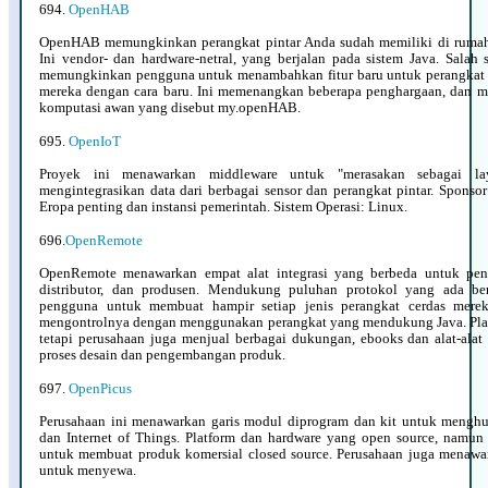
694.
OpenHAB
OpenHAB memungkinkan perangkat pintar Anda sudah memiliki di rumah 
Ini vendor- dan hardware-netral, yang berjalan pada sistem Java. Salah
memungkinkan pengguna untuk menambahkan fitur baru untuk perangka
mereka dengan cara baru. Ini memenangkan beberapa penghargaan, dan 
komputasi awan yang disebut my.openHAB.
695.
OpenIoT
Proyek ini menawarkan middleware untuk "merasakan sebagai l
mengintegrasikan data dari berbagai sensor dan perangkat pintar. Sponsor
Eropa penting dan instansi pemerintah. Sistem Operasi: Linux.
696.
OpenRemote
OpenRemote menawarkan empat alat integrasi yang berbeda untuk peng
distributor, dan produsen. Mendukung puluhan protokol yang ada b
pengguna untuk membuat hampir setiap jenis perangkat cerdas mer
mengontrolnya dengan menggunakan perangkat yang mendukung Java. Platf
tetapi perusahaan juga menjual berbagai dukungan, ebooks dan alat-ala
proses desain dan pengembangan produk.
697.
OpenPicus
Perusahaan ini menawarkan garis modul diprogram dan kit untuk mengh
dan Internet of Things. Platform dan hardware yang open source, namu
untuk membuat produk komersial closed source. Perusahaan juga menaw
untuk menyewa.