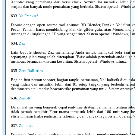
Xonotic yang bercabang dari versi klasik Nexuiz. Ini memiliki lebih da
senjata dan banyak mode permainan yang berbeda. Sistem operasi: Windows
633.
Yo Frankie!
Dibuat dengan open source tool animasi 3D Blender, Frankie Yo! fitur ka
Peach. Pemain harus membimbing Frankie, glider gula, atau Momo, monyet
rintangan di lingkungan 3D yang sangat rinci. Sistem operasi: Windows, Li
634.
Zaz
Lain bubble shooter, Zaz menantang Anda untuk memukul bola saat m
sepanjang jalan yang telah ditetapkan. Twist adalah penembak anda juga b
membuat bermacam-macam kesulitan. Sistem operasi: Windows, Linux.
635.
Zero Ballistics
Bagian first-person shooter, bagian tangki permainan, Nol balistik diatur
yang indah dan memiliki lebih dari 81 setup tangki yang berbeda tersed
deathmatch atau modus beaconstrike permainan yang unik. Sistem operasi:
636.
Zero-K
Dalam hal ini yang bergerak cepat real-time strategi permainan, tentara r
tidak pernah berakhir. Fitur utama termasuk lebih dari 100 unit yang b
efisien, mesin fisika realistis, terraforming dan banyak lagi. Sistem operasi
637.
Zombies
Dapatkah Anda membunuh semua zombie sebelum mereka membunuh Anda?