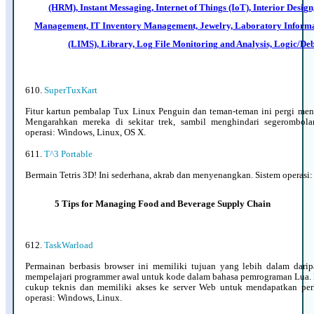
(HRM), Instant Messaging, Internet of Things (IoT), Interior Desig
Management, IT Inventory Management, Jewelry, Laboratory Inform
(LIMS), Library, Log File Monitoring and Analysis, Logic/Deb
610.
SuperTuxKart
Fitur kartun pembalap Tux Linux Penguin dan teman-teman ini pergi me
Mengarahkan mereka di sekitar trek, sambil menghindari segerombol
operasi: Windows, Linux, OS X.
611.
T^3 Portable
Bermain Tetris 3D! Ini sederhana, akrab dan menyenangkan. Sistem operasi
5 Tips for Managing Food and Beverage Supply Chain
612.
TaskWarload
Permainan berbasis browser ini memiliki tujuan yang lebih dalam darip
mempelajari programmer awal untuk kode dalam bahasa pemrograman Lua. 
cukup teknis dan memiliki akses ke server Web untuk mendapatkan per
operasi: Windows, Linux.