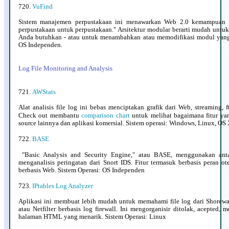
720.
VuFind
Sistem manajemen perpustakaan ini menawarkan Web 2.0 kemampuan d
perpustakaan untuk perpustakaan." Arsitektur modular berarti mudah untuk
Anda butuhkan - atau untuk menambahkan atau memodifikasi modul yang 
OS Independen.
Log File Monitoring and Analysis
721.
AWStats
Alat analisis file log ini bebas menciptakan grafik dari Web, streaming, ft
Check out membantu
comparison chart
untuk melihat bagaimana fitur y
source lainnya dan aplikasi komersial. Sistem operasi: Windows, Linux, OS
722.
BASE
"Basic Analysis and Security Engine,"
atau BASE, menggunakan ant
menganalisis peringatan dari Snort IDS. Fitur termasuk berbasis peran o
berbasis Web. Sistem Operasi: OS Independen
723.
IPtables Log Analyzer
Aplikasi ini membuat lebih mudah untuk memahami file log dari Shorewal
atau Netfilter berbasis log firewall. Ini mengorganisir ditolak, acepted,
halaman HTML yang menarik. Sistem Operasi: Linux