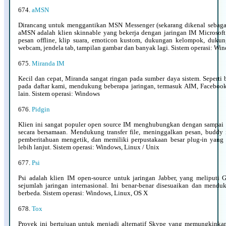
674.
aMSN
Dirancang untuk menggantikan MSN Messenger (sekarang dikenal sebaga
aMSN adalah klien skinnable yang bekerja dengan jaringan IM Microsoft 
pesan offline, klip suara, emoticon kustom, dukungan kelompok, duku
webcam, jendela tab, tampilan gambar dan banyak lagi. Sistem operasi: Wi
675.
Miranda IM
Kecil dan cepat, Miranda sangat ringan pada sumber daya sistem. Seperti 
pada daftar kami, mendukung beberapa jaringan, termasuk AIM, Facebook
lain. Sistem operasi: Windows
676.
Pidgin
Klien ini sangat populer open source IM menghubungkan dengan sampai 1
secara bersamaan. Mendukung transfer file, meninggalkan pesan, buddy
pemberitahuan mengetik, dan memiliki perpustakaan besar plug-in ya
lebih lanjut. Sistem operasi: Windows, Linux / Unix
677.
Psi
Psi adalah klien IM open-source untuk jaringan Jabber, yang meliputi G
sejumlah jaringan internasional. Ini benar-benar disesuaikan dan mendu
berbeda. Sistem operasi: Windows, Linux, OS X
678.
Tox
Proyek ini bertujuan untuk menjadi alternatif Skype yang memungkink