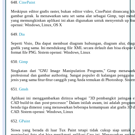
648.
CinePaint
Meskipun editor grafis raster, bukan editor video, CinePaint dirancang 
gambar gerak. Ia menawarkan satu set sama alat sebagai Gimp, tapi men
yang memungkinkan aplikasi ini akan digunakan untuk menyentuh up frame
operasi: Windows, Linux, OS X
649.
Dia
Seperti Visio, Dia dapat membuat diagram hubungan, diagram alur, diagr
grafik yang sama. Ini mendukung file XML secara default dan bisa ekspo
format file PNG. Sistem operasi: Windows, Linux
650.
Gimp
Singkatan dari "GNU Image Manipulation Programs," Gimp menawarkan
profesional dan gambar authoring. Sangat populer di kalangan pengguna 
jenis yang sama fitur-fitur canggih yang Anda temukan di Photoshop. Siste
651.
Gmsh
Aplikasi ini menggambarkan dirinya sebagai "3D pembangkit jaringan 
CAD build-in dan post-processor." Dalam istilah awam, ini adalah progr
benda tiga dimensi yang menawarkan beberapa kemampuan alat grafis 3D 
CAD. Sistem operasi: Windows, Linux
652.
GPaint
Siswa yang berada di luar Tux Paint tetapi tidak cukup siap untuk 
manipulasi foto alat bisa menikmati aplikasi Gnu ini. Menawarkan ant