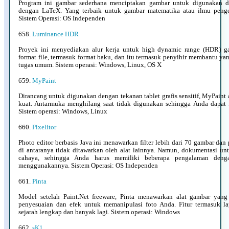
Program ini gambar sederhana menciptakan gambar untuk digunakan 
dengan LaTeX. Yang terbaik untuk gambar matematika atau ilmu penget
Sistem Operasi: OS Independen
658.
Luminance HDR
Proyek ini menyediakan alur kerja untuk high dynamic range (HDR) 
format file, termasuk format baku, dan itu termasuk penyihir membantu ya
tugas umum. Sistem operasi: Windows, Linux, OS X
659.
MyPaint
Dirancang untuk digunakan dengan tekanan tablet grafis sensitif, MyPaint 
kuat. Antarmuka menghilang saat tidak digunakan sehingga Anda dapat 
Sistem operasi: Windows, Linux
660.
Pixelitor
Photo editor berbasis Java ini menawarkan filter lebih dari 70 gambar dan
di antaranya tidak ditawarkan oleh alat lainnya. Namun, dokumentasi unt
cahaya, sehingga Anda harus memiliki beberapa pengalaman denga
menggunakannya. Sistem Operasi: OS Independen
661.
Pinta
Model setelah Paint.Net freeware, Pinta menawarkan alat gambar yang
penyesuaian dan efek untuk memanipulasi foto Anda. Fitur termasuk la
sejarah lengkap dan banyak lagi. Sistem operasi: Windows
662.
sK1