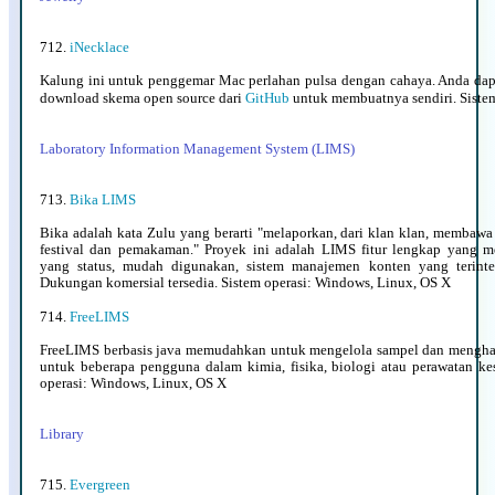
712.
iNecklace
Kalung ini untuk penggemar Mac perlahan pulsa dengan cahaya. Anda da
download skema open source dari
GitHub
untuk membuatnya sendiri. Sistem
Laboratory Information Management System (LIMS)
713.
Bika LIMS
Bika adalah kata Zulu yang berarti "melaporkan, dari klan klan, membawa 
festival dan pemakaman." Proyek ini adalah LIMS fitur lengkap yang 
yang status, mudah digunakan, sistem manajemen konten yang terinteg
Dukungan komersial tersedia. Sistem operasi: Windows, Linux, OS X
714.
FreeLIMS
FreeLIMS berbasis java memudahkan untuk mengelola sampel dan menghasi
untuk beberapa pengguna dalam kimia, fisika, biologi atau perawatan ke
operasi: Windows, Linux, OS X
Library
715.
Evergreen