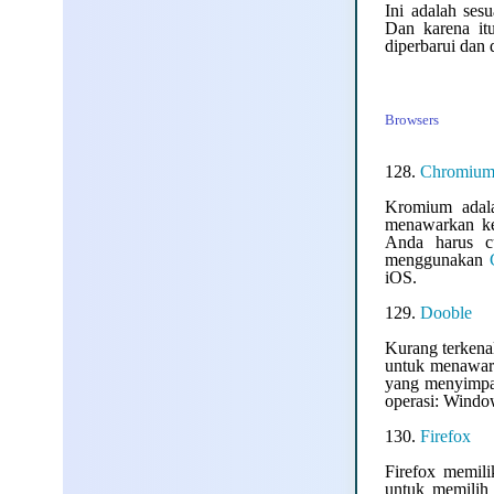
Ini adalah ses
Dan karena it
diperbarui dan 
Browsers
128.
Chromiu
Kromium adala
menawarkan ke
Anda harus cu
menggunakan
iOS.
129.
Dooble
Kurang terkena
untuk menawark
yang menyimpan
operasi: Windo
130.
Firefox
Firefox memili
untuk memilih 