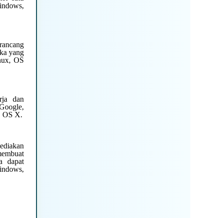
indows,
rancang
uka yang
inux, OS
rja dan
 Google,
, OS X.
yediakan
 membuat
a dapat
indows,