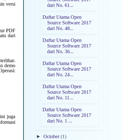
in versi
dari No. 61...
Daftar Utama Open
Source Software 2017
dari No. 48...
ktur PDF
atu dari
Daftar Utama Open
Source Software 2017
dari No. 36...
erlihat-
Daftar Utama Open
dan demo
Source Software 2017
perasi:
dari No. 24...
Daftar Utama Open
Source Software 2017
dari No. 11...
Daftar Utama Open
Source Software 2017
ini juga
dari No. 1 ...
nformasi
►
October
(1)