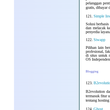
pelanggan pent
gratis, dibayar
121.
Simple In
Solusi berbasi
dan melacak ke
penyedia layana
122.
Siwapp
Pilihan lain b
profesional, f
di situs untuk
OS Independen
Blogging
123.
B2evoluti
B2evolution da
termasuk fitur
tentang hosting
124.
Ghost