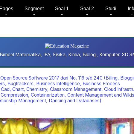
Pages
Segment
Soal 1
Soal 2
Studi
Inf
Bimbel Matematika, IPA, Fisika, Kimia, Biologi, Komputer, S
Open Source Software 2017 dari No. 119 s/d 240 (Billing, Bloggi
s, Bugtrackers, Business Intelligence, Business Process
ad, Chart, Chemistry, Classroom Management, Cloud Infrastru
, Compression, Containerization, Content Management and Wikis
ationship Management, Dancing and Databases)