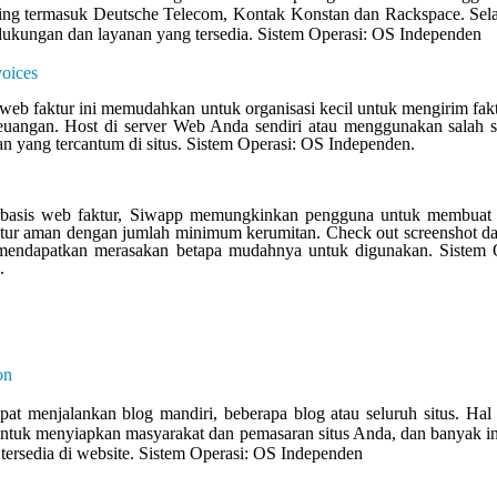
ing termasuk Deutsche Telecom, Kontak Konstan dan Rackspace. Sela
 dukungan dan layanan yang tersedia. Sistem Operasi: OS Independen
voices
s web faktur ini memudahkan untuk organisasi kecil untuk mengirim fa
uangan. Host di server Web Anda sendiri atau menggunakan salah s
n yang tercantum di situs. Sistem Operasi: OS Independen.
erbasis web faktur, Siwapp memungkinkan pengguna untuk membuat t
aktur aman dengan jumlah minimum kerumitan. Check out screenshot 
 mendapatkan merasakan betapa mudahnya untuk digunakan. Sistem O
.
on
pat menjalankan blog mandiri, beberapa blog atau seluruh situs. Hal 
 untuk menyiapkan masyarakat dan pemasaran situs Anda, dan banyak i
 tersedia di website. Sistem Operasi: OS Independen