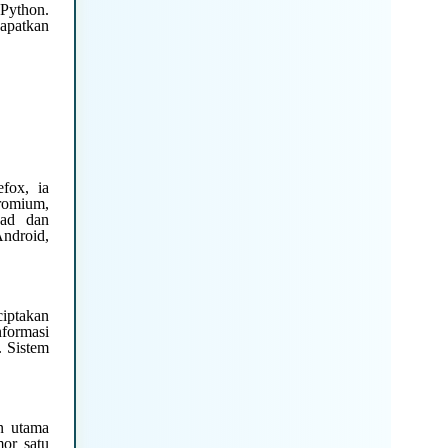
Python.
apatkan
fox, ia
romium,
oad dan
Android,
ciptakan
nformasi
. Sistem
an utama
mor satu