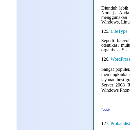
Diunduh lebih 
Node.js. Anda
menggunakan l
Windows, Linu
125.
LifeType
Seperti b2evo
otentikasi mul
organisasi. Si
126.
WordPres
Sangat populer,
memungkinkan 
layanan host gr
Server 2008 R
Windows Phone
Book
127.
Probabili