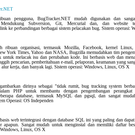
er.NET
ibuan pengguna, BugTracker.NET mudah digunakan dan sanga
i. Mendukung Subversion, Git, Mercurial dan, dan website t
link ke perbandingan berbagai sistem pelacakan bug. Sistem operasi:
h ribuan organisasi, termasuk Mozilla, Facebook, kernel Linux,
ew York Times, Yahoo dan NASA, Bugzilla memudahkan tim penge
k untuk melacak isu dan perubahan kode. Ini berbasis web dan men
gih pencarian, pemberitahuan e-mail, pelaporan, keamanan yang sang
 alur kerja, dan banyak lagi. Sistem operasi: Windows, Linux, OS X
ambarkan dirinya sebagai "tidak rumit, bug tracking system berba
 dalam PHP untuk membantu dengan pengembangan perangkat 
berapa database, termasuk MySQL dan pgsql, dan sangat muda
tem Operasi: OS Independen
basis web terintegrasi dengan database SQL ini yang paling dan dapat
 apapun. Sangat mudah untuk menginstal dan memiliki daftar besar
: Windows, Linux, OS X