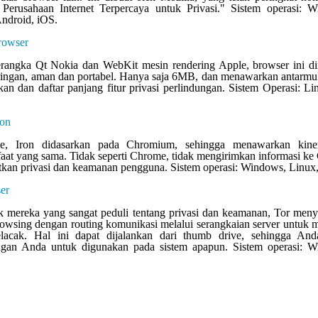
Perusahaan Internet Terpercaya untuk Privasi." Sistem operasi: W
ndroid, iOS.
rowser
rangka Qt Nokia dan WebKit mesin rendering Apple, browser ini di
ringan, aman dan portabel. Hanya saja 6MB, dan menawarkan antarm
kan dan daftar panjang fitur privasi perlindungan. Sistem Operasi: L
ron
me, Iron didasarkan pada Chromium, sehingga menawarkan kine
at yang sama. Tidak seperti Chrome, tidak mengirimkan informasi ke
kan privasi dan keamanan pengguna. Sistem operasi: Windows, Linux
er
 mereka yang sangat peduli tentang privasi dan keamanan, Tor men
wsing dengan routing komunikasi melalui serangkaian server untuk
elacak. Hal ini dapat dijalankan dari thumb drive, sehingga And
gan Anda untuk digunakan pada sistem apapun. Sistem operasi: W