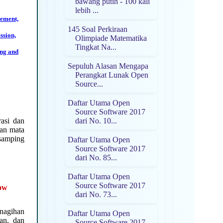
bawang putih - 100 kali
lebih ...
gement,
145 Soal Perkiraan
ssion,
Olimpiade Matematika
Tingkat Na...
ing and
Sepuluh Alasan Mengapa
Perangkat Lunak Open
Source...
Daftar Utama Open
Source Software 2017
dari No. 10...
rasi dan
an mata
samping
Daftar Utama Open
Source Software 2017
dari No. 85...
Daftar Utama Open
Source Software 2017
ow
dari No. 73...
enagihan
Daftar Utama Open
an, dan
Source Software 2017