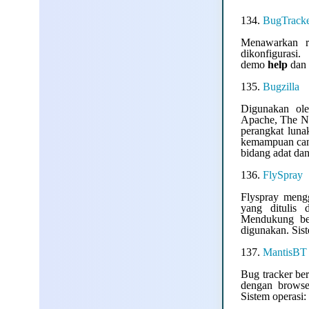
134.
BugTrack
Menawarkan r
dikonfiguras
demo
help
dan 
135.
Bugzilla
Digunakan ole
Apache, The N
perangkat luna
kemampuan cang
bidang adat dan
136.
FlySpray
Flyspray mengg
yang ditulis
Mendukung be
digunakan. Sis
137.
MantisBT
Bug tracker ber
dengan browser
Sistem operasi