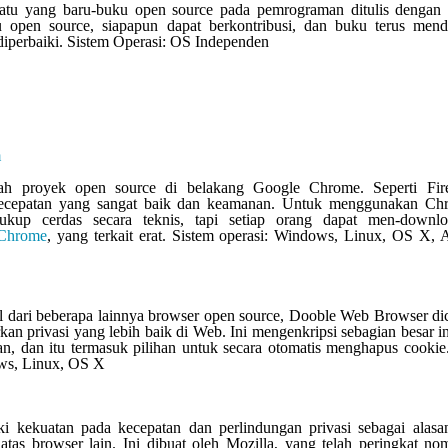
uatu yang baru-buku open source pada pemrograman ditulis dengan 
u open source, siapapun dapat berkontribusi, dan buku terus mend
diperbaiki. Sistem Operasi: OS Independen
m
h proyek open source di belakang Google Chrome. Seperti Fire
cepatan yang sangat baik dan keamanan. Untuk menggunakan Ch
kup cerdas secara teknis, tapi setiap orang dapat men-downl
Chrome
, yang terkait erat. Sistem operasi: Windows, Linux, OS X, 
l dari beberapa lainnya browser open source, Dooble Web Browser di
an privasi yang lebih baik di Web. Ini mengenkripsi sebagian besar i
, dan itu termasuk pilihan untuk secara otomatis menghapus cookie
ws, Linux, OS X
ki kekuatan pada kecepatan dan perlindungan privasi sebagai alas
atas browser lain. Ini dibuat oleh Mozilla, yang telah peringkat no