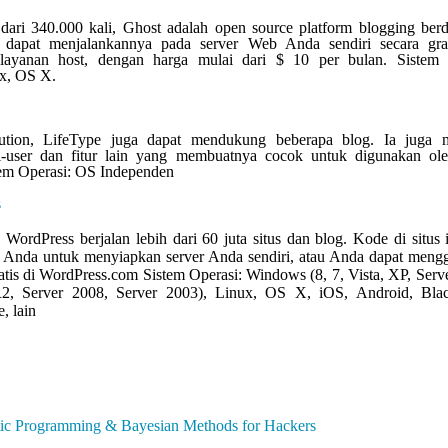
dari 340.000 kali, Ghost adalah open source platform blogging ber
 dapat menjalankannya pada server Web Anda sendiri secara grat
ayanan host, dengan harga mulai dari $ 10 per bulan. Sistem o
x, OS X.
lution, LifeType juga dapat mendukung beberapa blog. Ia juga m
ti-user dan fitur lain yang membuatnya cocok untuk digunakan ole
stem Operasi: OS Independen
s
 WordPress berjalan lebih dari 60 juta situs dan blog. Kode di situs 
Anda untuk menyiapkan server Anda sendiri, atau Anda dapat meng
atis di WordPress.com Sistem Operasi: Windows (8, 7, Vista, XP, Serv
2, Server 2008, Server 2003), Linux, OS X, iOS, Android, Blac
, lain
stic Programming & Bayesian Methods for Hackers