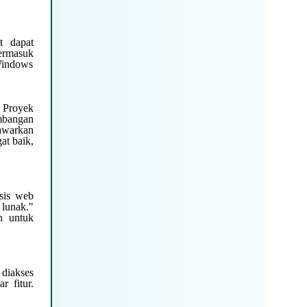
t dapat
ermasuk
 Windows
 Proyek
mbangan
awarkan
at baik,
sis web
lunak."
h untuk
 diakses
 fitur.