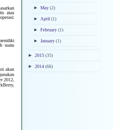
►
May
(2)
dasarkan
is atau
perasi:
►
April
(1)
►
February
(1)
emiliki
►
January
(1)
h suatu
►
2015
(35)
►
2014
(66)
ini akan
gunakan
er 2012,
kBerry,