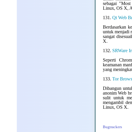
sebagai "Most 
Linux, OS X, A
131.
Qt Web B
Berdasarkan ke
untuk menjadi 
sangat disesuai
X.
132.
SRWare I
Seperti Chro
keamanan manfa
yang meningkat
133.
Tor Brows
Dibangun untuk
anonim Web bro
sulit untuk m
mengambil den
Linux, OS X.
Bugtrackers