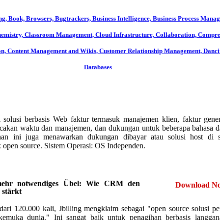
ing, Book, Browsers, Bugtrackers, Business Intelligence, Business Process Mana
hemistry, Classroom Management, Cloud Infrastructure, Collaboration, Compre
on, Content Management and Wikis, Customer Relationship Management, Danc
Databases
ini solusi berbasis Web faktur termasuk manajemen klien, faktur gene
acakan waktu dan manajemen, dan dukungan untuk beberapa bahasa d
aan ini juga menawarkan dukungan dibayar atau solusi host di 
k open source. Sistem Operasi: OS Independen.
mehr notwendiges Übel: Wie CRM den
Download N
 stärkt
dari 120.000 kali, Jbilling mengklaim sebagai "open source solusi p
rkemuka dunia." Ini sangat baik untuk penagihan berbasis langgan