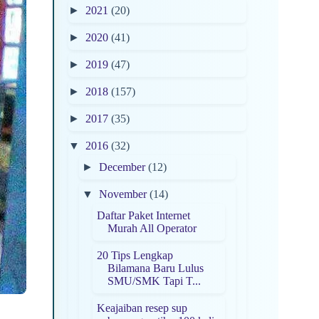
►
2021
(20)
►
2020
(41)
►
2019
(47)
►
2018
(157)
►
2017
(35)
▼
2016
(32)
►
December
(12)
▼
November
(14)
Daftar Paket Internet
Murah All Operator
20 Tips Lengkap
Bilamana Baru Lulus
SMU/SMK Tapi T...
Keajaiban resep sup