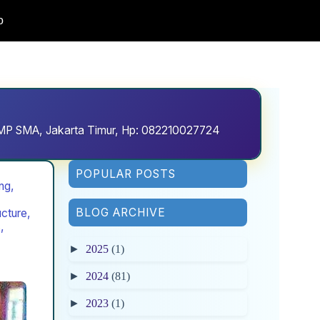
o
D SMP SMA, Jakarta Timur, Hp: 082210027724
POPULAR POSTS
ng,
BLOG ARCHIVE
cture,
,
►
2025
(1)
►
2024
(81)
►
2023
(1)