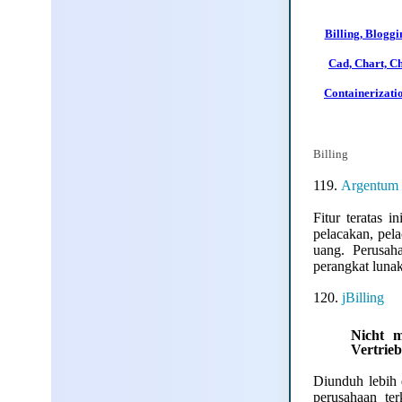
Billing, Blogg
Cad, Chart, C
Containerizati
Billing
119.
Argentum
Fitur teratas 
pelacakan, pel
uang. Perusah
perangkat luna
120.
jBilling
Nicht 
Vertrieb
Diunduh lebih 
perusahaan te