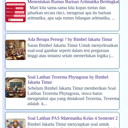
Menentukan Rumus Barisan Aritmatika Bertingkat
Mari kita sama-sama kita kupas tuntas dan
jabarkan secara rinci, mengenai apa itu barisan
aritmatika, apa saja rumus bilangan aritmatika, ...
Ada Berapa Persegi ? by Bimbel Jakarta Timur
Saran Bimbel Jakarta Timur Untuk menyelesaikan
soal-soal gambar seperti dalam test perguruan
tinggi atau instansi selain memerlukan logika j...
Soal Latihan Teorema Phytagoras by Bimbel
Jakarta Timur
Sebelum Bimbel Jakarta Timur memberikan Soal
Latihan Teorema Phytagoras, siswa harus
mengetahui apa yang dimaksud Teorema, Teorema
adalah k...
Soal Latihan PAS Matematika Kelas 4 Semester 2
Bimbel Jakarta Timur menyiapkan soal untuk