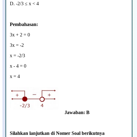
D.
-2/3
≤ x <
4
Pembahasan:
3x + 2 = 0
3x = -2
x = -2/3
x - 4 = 0
x = 4
Jawaban: B
Silahkan lanjutkan di Nomer Soal berikutnya