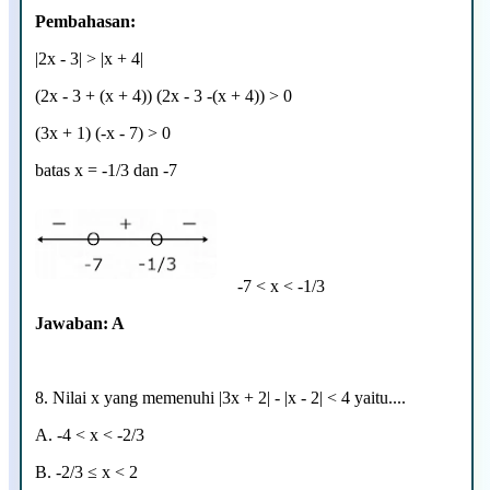
Pembahasan:
|2x - 3| > |x + 4|
(2x - 3 + (x + 4)) (2x - 3 -(x + 4)) > 0
(3x + 1) (-x - 7) > 0
batas x = -1/3 dan -7
-7 < x < -1/3
Jawaban: A
8. Nilai x yang memenuhi |3x + 2| - |x - 2| < 4 yaitu
....
A.
-4 < x < -2/3
B.
-2/3
≤
x < 2