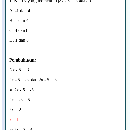
1. Nilai x yang memenuhi |2x - 5| = 3 adalah.....
A. -1 dan 4
B. 1 dan 4
C. 4 dan 8
D. 1 dan 8
Pembahasan:
|2x - 5| = 3
2x - 5 = -3 atau 2x - 5 = 3
➢
2x - 5 = -3
2x = -3 + 5
2x = 2
x = 1
➢
2x - 5 = 3