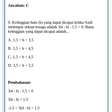
Jawaban: C
9. Ketinggian batu (h) yang dapat dicapai ketika Andi
melempar sekuat tenaga adalah 3|4 - h| - 1,5 < 0. Batas
ketinggian yang dapat dicapai adalah...
A. 1
,5 < h < 3,5
B.
3,5 < h < 4,5
C. 1
,5 < h < 4,5
D.
3,5 < h < 5,5
Pembahasan:
3|4 - h| - 1,5 < 0
3|4 - h| < 1,5
-1,5 < 3(4 - h) < 1,5