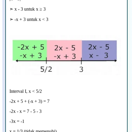
➣ x - 3 untuk
x
≥ 3
➣ -x + 3 untuk x < 3
Interval I, x < 5/2
-2x + 5 + (-x + 3) = 7
-2x - x = 7 - 5 - 3
-3x = -1
x = 1/3 (tidak memenuhi)