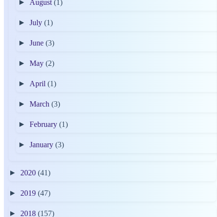
►
August
(1)
►
July
(1)
►
June
(3)
►
May
(2)
►
April
(1)
►
March
(3)
►
February
(1)
►
January
(3)
►
2020
(41)
►
2019
(47)
►
2018
(157)