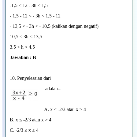
-1,5 < 12 - 3h < 1,5
- 1,5 - 12 < - 3h < 1,5 - 12
- 13,5 < - 3h < - 10,5 (kalikan dengan negatif)
10,5 < 3h < 13,5
3,5 < h < 4,5
Jawaban : B
10.
Penyelesaian dari
adalah...
A. x ≤ -2/3 atau x ≥ 4
B.
x ≤ -2/3 atau x > 4
C. -2/3
≤ x
≤ 4