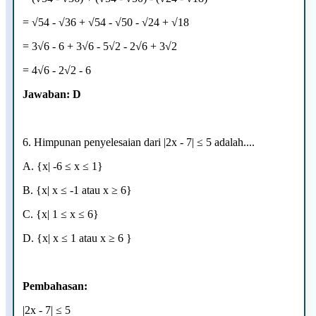
=
√54 - √36 + √54 - √50 - √24 + √18
=
3
√6 - 6 +
3
√6 -
5
√2 - 2
√6 + 3
√2
= 4
√6 - 2
√2 - 6
Jawaban: D
6. Himpunan penyelesaian dari |2x - 7| ≤ 5 adalah....
A.
{x| -6
≤ x
≤ 1}
B.
{x|
x
≤ -1 atau
x ≥
6}
C.
{x|
1
≤ x
≤ 6}
D.
{x|
x
≤ 1 atau x ≥ 6 }
Pembahasan:
|2x - 7| ≤ 5