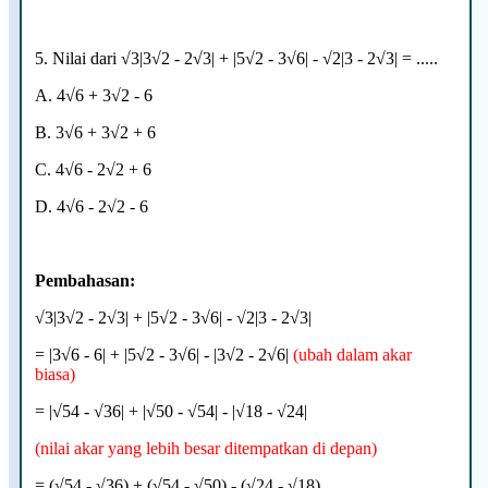
5. Nilai dari √3|3
√2 - 2
√3| + |5
√2 - 3
√6| -
√2|3 - 2
√3| = .....
A.
4
√6 + 3
√2 - 6
B. 3
√6 + 3
√2 + 6
C.
4
√6 - 2
√2 + 6
D.
4
√6 - 2
√2 - 6
Pembahasan:
√3|3
√2 - 2
√3| + |5
√2 - 3
√6| -
√2|3 - 2
√3|
= |3
√6 - 6| +
|5
√2 - 3
√6| - |3
√2 - 2
√6|
(ubah dalam akar
biasa)
= |√54 - √36| + |√50 -
√54| - |
√18 - √24|
(nilai akar yang lebih besar ditempatkan di depan)
= (√54 - √36) + (√54 - √50) - (√24 - √18)