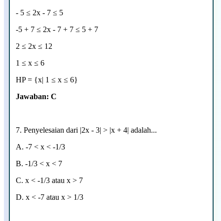
- 5
≤
2x - 7 ≤ 5
-5 + 7
≤ 2x - 7 + 7
≤ 5 + 7
2
≤ 2x
≤ 12
1
≤ x
≤ 6
HP = {x|
1
≤ x
≤ 6}
Jawaban: C
7. Penyelesaian dari |2x - 3| > |x + 4| adalah...
A.
-7 < x < -1/3
B.
-1/3 < x < 7
C.
x < -1/3 atau x > 7
D.
x < -7
atau x > 1/3