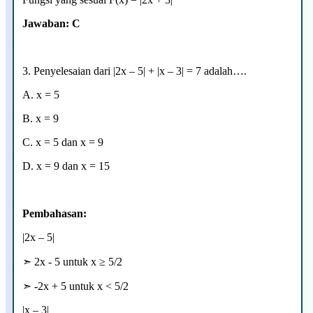
Jawaban: C
3.
Penyelesaian dari |2x – 5| + |x – 3| = 7 adalah….
A. x = 5
B. x = 9
C. x = 5 dan x = 9
D. x = 9 dan x = 15
Pembahasan:
|2x – 5|
➣ 2x - 5 untuk x
≥ 5/2
➣
-2x + 5 untuk x < 5/2
|x – 3|