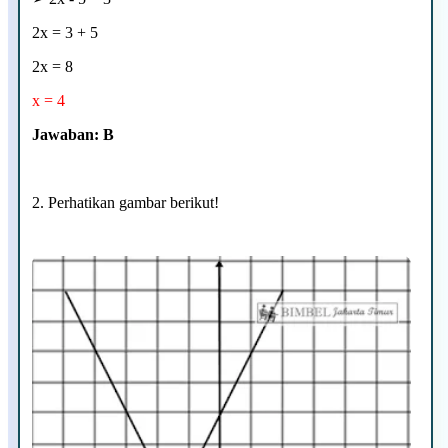
2x = 3 + 5
2x = 8
x = 4
Jawaban: B
2. Perhatikan gambar berikut!