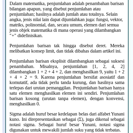
Dalam matematika, penjumlahan adalah penambahan barisan
bilangan apapun, yang disebut penjumlahan atau
penjumlahan; hasilnya adalah jumlah atau totalnya. Selain
angka, jenis nilai lain dapat dijumlahkan juga: fungsi, vektor,
matriks, polinomial, dan, secara umum, elemen dari semua
jenis objek matematika di mana operasi yang dilambangkan
"+" didefinisikan.
Penjumlahan barisan tak hingga disebut deret. Mereka
melibatkan konsep limit, dan tidak dibahas dalam artikel ini.
Penjumlahan barisan eksplisit dilambangkan sebagai suksesi
penambahan. Misalnya, penjumlahan [1, 2, 4, 2]
dilambangkan 1 + 2 + 4 + 2, dan menghasilkan 9, yaitu 1 + 2
+ 4 + 2 = 9. Karena penjumlahan bersifat asosiatif dan
komutatif, ada tidak perlu tanda kurung, dan hasilnya sama
terlepas dari urutan pemanggilan. Penjumlahan barisan hanya
satu elemen menghasilkan elemen ini sendiri. Penjumlahan
barisan kosong (urutan tanpa elemen), dengan konvensi,
menghasilkan 0.
Sigma adalah huruf besar kedelapan belas dari alfabet Yunani
kuno. Ini direpresentasikan sebagai (Σ), juga dikenal sebagai
notasi sigma. Sebagai huruf besar Yunani, notasi sigma
digunakan untuk mewakili jumlah suku yang tidak terbatas.