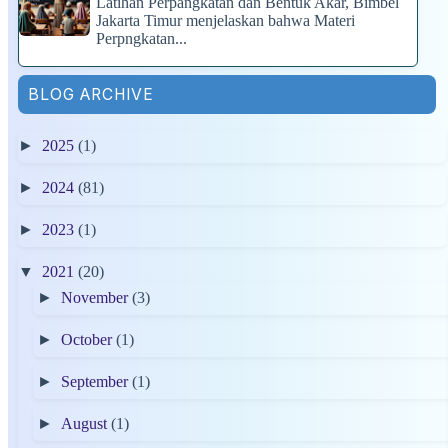
Latihan Perpangkatan dan Bentuk Akar, Bimbel
Jakarta Timur menjelaskan bahwa Materi
Perpngkatan...
BLOG ARCHIVE
►
2025
(1)
►
2024
(81)
►
2023
(1)
▼
2021
(20)
►
November
(3)
►
October
(1)
►
September
(1)
►
August
(1)