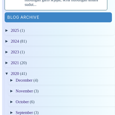
sudut...
BLOG ARCHIVE
►
2025
(1)
►
2024
(81)
►
2023
(1)
►
2021
(20)
▼
2020
(41)
►
December
(4)
►
November
(3)
►
October
(6)
►
September
(3)