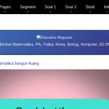
Pages
Segment
Soal 1
Soal 2
Studi
Inf
Bimbel Matematika, IPA, Fisika, Kimia, Biologi, Komputer, S
tematika Bangun Ruang