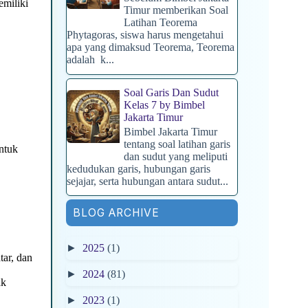
emiliki
Timur memberikan Soal
Latihan Teorema
Phytagoras, siswa harus mengetahui
apa yang dimaksud Teorema, Teorema
adalah k...
Soal Garis Dan Sudut
Kelas 7 by Bimbel
Jakarta Timur
Bimbel Jakarta Timur
tentang soal latihan garis
ntuk
dan sudut yang meliputi
kedudukan garis, hubungan garis
sejajar, serta hubungan antara sudut...
BLOG ARCHIVE
►
2025
(1)
tar, dan
►
2024
(81)
ak
►
2023
(1)