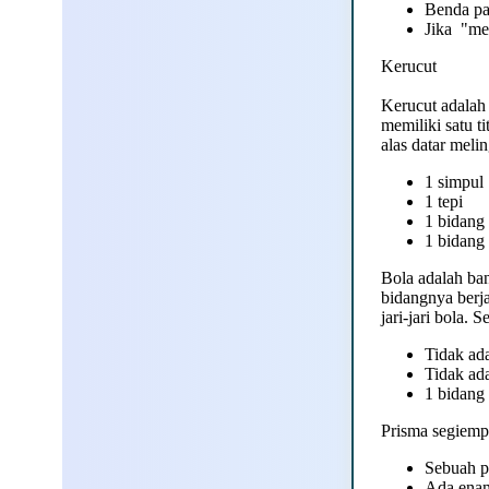
Benda pad
Jika "me
Kerucut
Kerucut adalah 
memiliki satu t
alas datar meli
1 simpul
1 tepi
1 bidang 
1 bidang
Bola adalah ban
bidangnya berjar
jari-jari bola. 
Tidak ad
Tidak ada
1 bidang
Prisma segiemp
Sebuah p
Ada enam