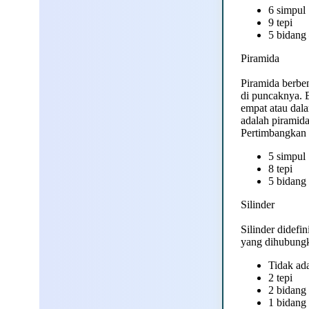
6 simpul
9 tepi
5 bidang 
Piramida
Piramida berben
di puncaknya. B
empat atau dal
adalah piramida
Pertimbangkan p
5 simpul
8 tepi
5 bidang
Silinder
Silinder didefi
yang dihubungk
Tidak ad
2 tepi
2 bidang 
1 bidang