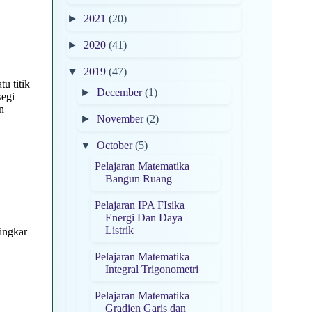
►
2021
(20)
►
2020
(41)
▼
2019
(47)
u titik
►
December
(1)
segi
n
►
November
(2)
▼
October
(5)
Pelajaran Matematika
Bangun Ruang
Pelajaran IPA FIsika
Energi Dan Daya
Listrik
lingkar
Pelajaran Matematika
Integral Trigonometri
Pelajaran Matematika
Gradien Garis dan