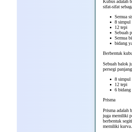
Kubus adalah b
sifat-sifat sebag
Semua si
8 simpul
12 tepi
Sebuah p
Semua bi
bidang ya
Berbentuk kubu
Sebuah balok j
persegi panjang
8 simpul
12 tepi
6 bidang
Prisma
Prisma adalah b
juga memiliki 
berbentuk segit
memiliki kurva.