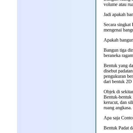
volume atau rua
Jadi apakah ba
Secara singkat
mengenai bangu
Apakah bangun 
Bangun tiga di
beraneka ragam 
Bentuk yang dap
disebut padatan
pengukuran bent
dari bentuk 2D 
Objek di sekita
Bentuk-bentuk i
kerucut, dan si
ruang angkasa.
Apa saja Conto
Bentuk Padat d