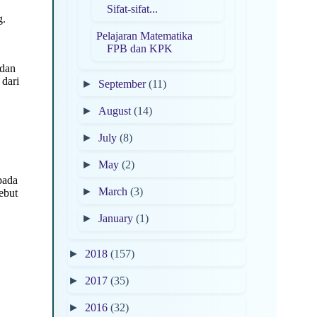
Sifat-sifat...
g.
Pelajaran Matematika
FPB dan KPK
 dan
 dari
►
September
(11)
►
August
(14)
►
July
(8)
►
May
(2)
pada
►
March
(3)
sebut
►
January
(1)
►
2018
(157)
►
2017
(35)
►
2016
(32)