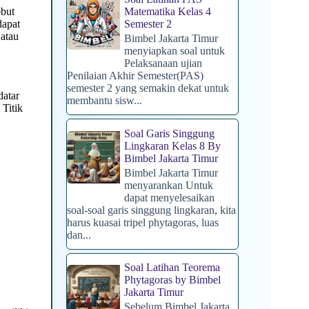
ebut
Matematika Kelas 4
dapat
Semester 2
 atau
Bimbel Jakarta Timur
menyiapkan soal untuk
Pelaksanaan ujian
Penilaian Akhir Semester(PAS)
semester 2 yang semakin dekat untuk
datar
membantu sisw...
 Titik
Soal Garis Singgung
Lingkaran Kelas 8 By
Bimbel Jakarta Timur
Bimbel Jakarta Timur
menyarankan Untuk
dapat menyelesaikan
soal-soal garis singgung lingkaran, kita
harus kuasai tripel phytagoras, luas
dan...
Soal Latihan Teorema
Phytagoras by Bimbel
Jakarta Timur
Sebelum Bimbel Jakarta