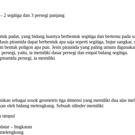
– 2 segitiga dan 3 persegi panjang
tuk padat, yang bidang luarnya berbentuk segitiga dan bertemu pada sat
asis piramida dapat berbentuk apa saja seperti segitiga, bujur sangkar, 
am bentuk poligon apa pun. Jenis piramida yang paling umum digunaka
 persegi, yaitu, ia memiliki dasar persegi dan empat bidang segitiga.
iramida persegi, ia memiliki
nisikan sebagai sosok geometris tiga dimensi yang memiliki dua alas me
an oleh bidang melengkung. Sebuah silinder memiliki
a simpul
datar – lingkaran
 melengkung