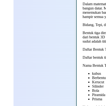
Dalam matematik
bangun datar. 
menemukan banya
hampir semua ya
Bidang, Tepi, 
Bentuk tiga dim
dari bentuk 3D 
sudut adalah tit
Daftar Bentuk 
Daftar bentuk t
Nama Bentuk T
kubus
Berbentu
Kerucut
Silinder
Bola
Piramida
Prisma