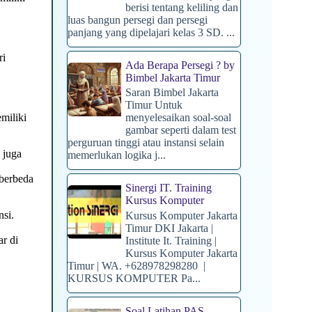
berisi tentang keliling dan
luas bangun persegi dan persegi
panjang yang dipelajari kelas 3 SD. ...
ri
Ada Berapa Persegi ? by
Bimbel Jakarta Timur
Saran Bimbel Jakarta
Timur Untuk
miliki
menyelesaikan soal-soal
gambar seperti dalam test
perguruan tinggi atau instansi selain
 juga
memerlukan logika j...
 berbeda
Sinergi IT. Training
Kursus Komputer
nsi.
Kursus Komputer Jakarta
Timur DKI Jakarta |
ar di
Institute It. Training |
Kursus Komputer Jakarta
Timur | WA. +628978298280 |
KURSUS KOMPUTER Pa...
Soal Latihan PAS