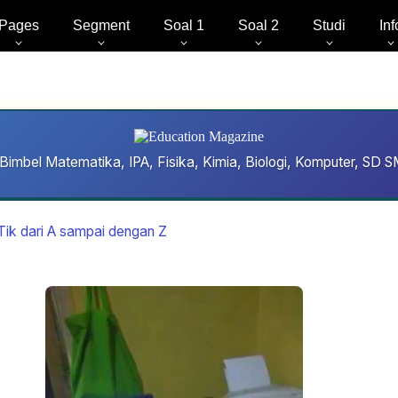
Pages
Segment
Soal 1
Soal 2
Studi
Inf
Bimbel Matematika, IPA, Fisika, Kimia, Biologi, Komputer, S
oTik dari A sampai dengan Z