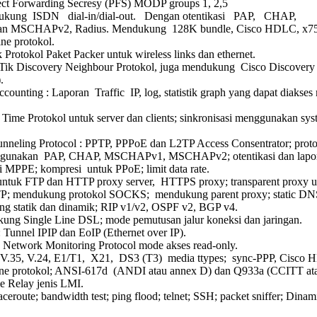
ct Forwarding Secresy (PFS) MODP groups 1, 2,5
kung ISDN dial-in/dial-out. Dengan otentikasi PAP, CHAP,
 MSCHAPv2, Radius. Mendukung 128K bundle, Cisco HDLC, x75
ine protokol.
Protokol Paket Packer untuk wireless links dan ethernet.
ik Discovery Neighbour Protokol, juga mendukung Cisco Discovery
.
counting : Laporan Traffic IP, log, statistik graph yang dapat diakses 
Time Protokol untuk server dan clients; sinkronisasi menggunakan sys
Tunneling Protocol : PPTP, PPPoE dan L2TP Access Consentrator; prot
nggunakan PAP, CHAP, MSCHAPv1, MSCHAPv2; otentikasi dan lapo
i MPPE; kompresi untuk PPoE; limit data rate.
untuk FTP dan HTTP proxy server, HTTPS proxy; transparent proxy 
 mendukung protokol SOCKS; mendukung parent proxy; static DN
ing statik dan dinamik; RIP v1/v2, OSPF v2, BGP v4.
ng Single Line DSL; mode pemutusan jalur koneksi dan jaringan.
 Tunnel IPIP dan EoIP (Ethernet over IP).
Network Monitoring Protocol mode akses read-only.
 V.35, V.24, E1/T1, X21, DS3 (T3) media ttypes; sync-PPP, Cisco
ine protokol; ANSI-617d (ANDI atau annex D) dan Q933a (CCITT at
e Relay jenis LMI.
aceroute; bandwidth test; ping flood; telnet; SSH; packet sniffer; Din