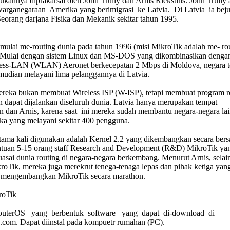
kannya diprakarsai oleh John Trully dan Arnis Riekstins. John Trully 
arganegaraan Amerika yang berimigrasi ke Latvia. Di Latvia ia be
eorang darjana Fisika dan Mekanik sekitar tahun 1995.
 mulai me-routing dunia pada tahun 1996 (misi MikroTik adalah me- ro
. Mulai dengan sistem Linux dan MS-DOS yang dikombinasikan denga
less-LAN (WLAN) Aeronet berkecepatan 2 Mbps di Moldova, negara t
emudian melayani lima pelanggannya di Latvia.
mereka bukan membuat Wireless ISP (W-ISP), tetapi membuat program r
n dapat dijalankan diseluruh dunia. Latvia hanya merupakan tempat
n dan Arnis, karena saat ini mereka sudah membantu negara-negara la
nka yang melayani sekitar 400 pengguna.
tama kali digunakan adalah Kernel 2.2 yang dikembangkan secara ber
tuan 5-15 orang staff Research and Development (R&D) MikroTik ya
sai dunia routing di negara-negara berkembang. Menurut Arnis, selain 
roTik, mereka juga merekrut tenega-tenaga lepas dan pihak ketiga yan
f mengembangkan MikroTik secara marathon.
roTik
outerOS yang berbentuk software yang dapat di-download di
om. Dapat diinstal pada kompuetr rumahan (PC).