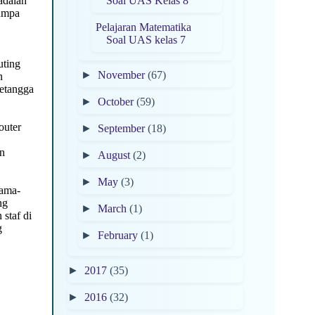
adalah
Soal UAS Kelas 8
jumpa
Pelajaran Matematika
Soal UAS kelas 7
uting
►
November
(67)
n
etangga
►
October
(59)
outer
►
September
(18)
in
►
August
(2)
►
May
(3)
sama-
ng
►
March
(1)
staf di
g
►
February
(1)
►
2017
(35)
►
2016
(32)