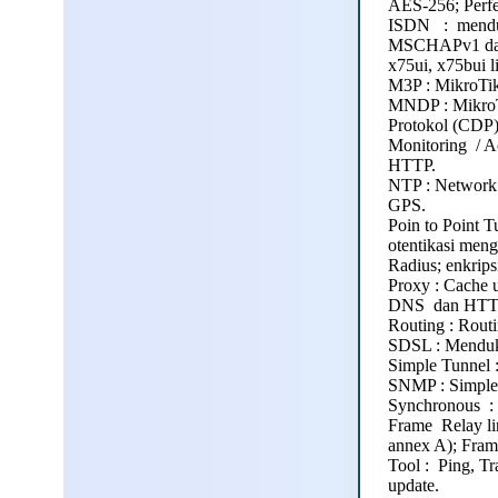
AES-256; Perfe
ISDN : mendu
MSCHAPv1 dan
x75ui, x75bui l
M3P : MikroTik 
MNDP : MikroT
Protokol (CDP)
Monitoring / Ac
HTTP.
NTP : Network 
GPS.
Poin to Point 
otentikasi me
Radius; enkrips
Proxy : Cache 
DNS dan HTTP;
Routing : Rout
SDSL : Menduku
Simple Tunnel :
SNMP : Simple 
Synchronous :
Frame Relay l
annex A); Fram
Tool : Ping, Tr
update.