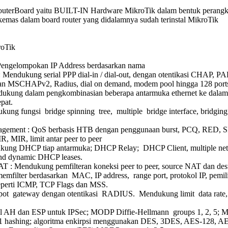
uterBoard yaitu BUILT-IN Hardware MikroTik dalam bentuk perangka
kemas dalam board router yang didalamnya sudah terinstal MikroTik
roTik
 Pengelompokan IP Address berdasarkan nama
 Mendukung serial PPP dial-in / dial-out, dengan otentikasi CHAP, PA
MSCHAPv2, Radius, dial on demand, modem pool hingga 128 port
ukung dalam pengkombinasian beberapa antarmuka ethernet ke dalam
pat.
ung fungsi bridge spinning tree, multiple bridge interface, bridging
agement : QoS berbasis HTB dengan penggunaan burst, PCQ, RED, 
, MIR, limit antar peer to peer
ung DHCP tiap antarmuka; DHCP Relay; DHCP Client, multiple ne
nd dynamic DHCP leases.
AT : Mendukung pemfilteran koneksi peer to peer, source NAT dan dest
filter berdasarkan MAC, IP address, range port, protokol IP, pemi
seperti ICMP, TCP Flags dan MSS.
pot gateway dengan otentikasi RADIUS. Mendukung limit data rate
ol AH dan ESP untuk IPSec; MODP Diffie-Hellmann groups 1, 2, 5; 
1 hashing; algoritma enkirpsi menggunakan DES, 3DES, AES-128, A