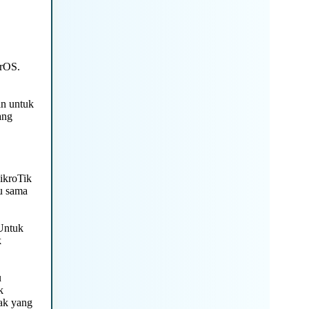
erOS.
an untuk
ang
ikroTik
au sama
 Untuk
k
u
k
ak yang