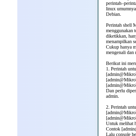
perintah–perin
linux umumnya.
Debian.
Perintah shell
menggunakan to
diketikkan, han
menampilkan se
Cukup hanya me
mengenali dan
Berikut ini me
1. Perintah unt
[admin@MikroT
[admin@MikroT
[admin@MikroTi
Dan perlu diper
admin.
2. Perintah un
[admin@MikroTi
[admin@MikroTi
Untuk melihat h
Contok [admin
Lalu console b