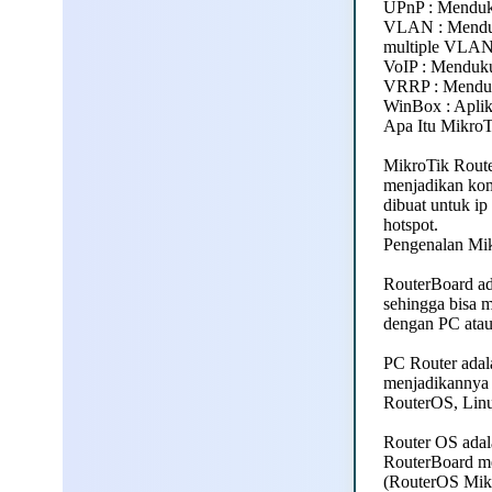
UPnP : Menduku
VLAN : Menduku
multiple VLAN
VoIP : Mendukun
VRRP : Menduku
WinBox : Apli
Apa Itu MikroT
MikroTik Route
menjadikan kom
dibuat untuk ip
hotspot.
Pengenalan Mi
RouterBoard ad
sehingga bisa m
dengan PC atau 
PC Router adal
menjadikannya 
RouterOS, Linu
Router OS adal
RouterBoard me
(RouterOS Mikr