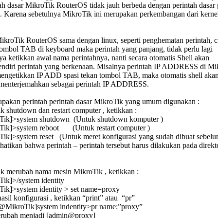
tah dasar MikroTik RouterOS tidak jauh berbeda dengan perintah dasar
 Karena sebetulnya MikroTik ini merupakan perkembangan dari kernel
 MikroTik RouterOS sama dengan linux, seperti penghematan perintah, 
mbol TAB di keyboard maka perintah yang panjang, tidak perlu lagi
ya ketikkan awal nama perintahnya, nanti secara otomatis Shell akan
ndiri perintah yang berkenaan. Misalnya perintah IP ADDRESS di Mi
ngetikkan IP ADD spasi tekan tombol TAB, maka otomatis shell aka
 menterjemahkan sebagai perintah IP ADDRESS.
rupakan perintah perintah dasar MikroTik yang umum digunakan :
uk shutdown dan restart computer , ketikkan :
ik]>system shutdown (Untuk shutdown komputer )
ik]>system reboot (Untuk restart computer )
k]>system reset (Untuk meret konfigurasi yang sudah dibuat sebelu
hatikan bahwa perintah – perintah tersebut harus dilakukan pada direkt
tuk merubah nama mesin MikroTik , ketikkan :
k]>/system identity
k]>system identity > set name=proxy
asil konfigurasi , ketikkan “print” atau “pr”
@MikroTik]system indentity>pr name:”proxy”
erubah menjadi [admin@proxy]