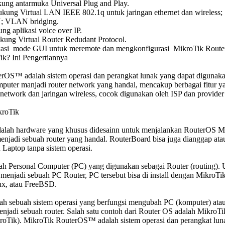
ng antarmuka Universal Plug and Play.
ng Virtual LAN IEEE 802.1q untuk jaringan ethernet dan wireless;
; VLAN bridging.
g aplikasi voice over IP.
ng Virtual Router Redudant Protocol.
kasi mode GUI untuk meremote dan mengkonfigurasi MikroTik Rout
ik? Ini Pengertiannya
rOS™ adalah sistem operasi dan perangkat lunak yang dapat digunak
puter manjadi router network yang handal, mencakup berbagai fitur y
 network dan jaringan wireless, cocok digunakan oleh ISP dan provider
kroTik
alah hardware yang khusus didesainn untuk menjalankan RouterOS M
enjadi sebuah router yang handal. RouterBoard bisa juga dianggap at
Laptop tanpa sistem operasi.
ah Personal Computer (PC) yang digunakan sebagai Router (routing).
menjadi sebuah PC Router, PC tersebut bisa di install dengan MikroTi
x, atau FreeBSD.
ah sebuah sistem operasi yang berfungsi mengubah PC (komputer) ata
njadi sebuah router. Salah satu contoh dari Router OS adalah MikroTi
oTik). MikroTik RouterOS™ adalah sistem operasi dan perangkat lun