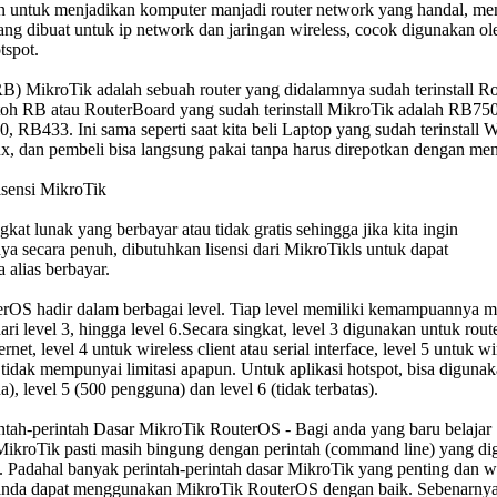
n untuk menjadikan komputer manjadi router network yang handal, m
yang dibuat untuk ip network dan jaringan wireless, cocok digunakan ol
tspot.
B) MikroTik adalah sebuah router yang didalamnya sudah terinstall R
oh RB atau RouterBoard yang sudah terinstall MikroTik adalah RB750
 RB433. Ini sama seperti saat kita beli Laptop yang sudah terinstall
, dan pembeli bisa langsung pakai tanpa harus direpotkan dengan men
isensi MikroTik
kat lunak yang berbayar atau tidak gratis sehingga jika kita ingin
a secara penuh, dibutuhkan lisensi dari MikroTikls untuk dapat
alias berbayar.
rOS hadir dalam berbagai level. Tiap level memiliki kemampuannya m
ari level 3, hingga level 6.Secara singkat, level 3 digunakan untuk rout
ernet, level 4 untuk wireless client atau serial interface, level 5 untuk wi
 tidak mempunyai limitasi apapun. Untuk aplikasi hotspot, bisa digunak
), level 5 (500 pengguna) dan level 6 (tidak terbatas).
tah-perintah Dasar MikroTik RouterOS - Bagi anda yang baru belajar
kroTik pasti masih bingung dengan perintah (command line) yang d
 Padahal banyak perintah-perintah dasar MikroTik yang penting dan w
 anda dapat menggunakan MikroTik RouterOS dengan baik. Sebenarny