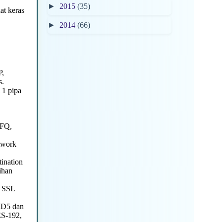
►
2015
(35)
t keras
►
2014
(66)
P,
s.
 1 pipa
SFQ,
twork
ination
lihan
, SSL
MD5 dan
ES-192,