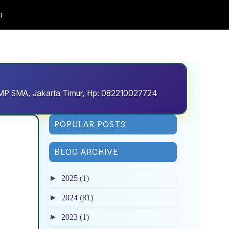
o
D SMP SMA, Jakarta Timur, Hp: 082210027724
POPULAR POSTS
BLOG ARCHIVE
►
2025
(1)
►
2024
(81)
►
2023
(1)