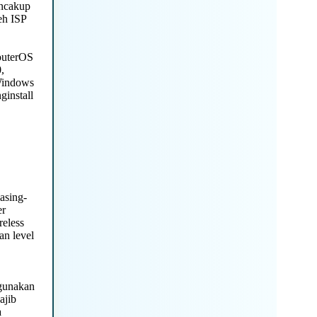
encakup
eh ISP
outerOS
,
 Windows
ginstall
asing-
er
reless
an level
igunakan
ajib
a