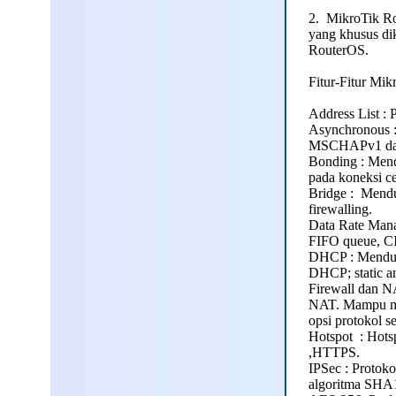
2. MikroTik Ro
yang khusus di
RouterOS.
Fitur-Fitur Mik
Address List :
Asynchronous :
MSCHAPv1 dan 
Bonding : Mend
pada koneksi ce
Bridge : Menduk
firewalling.
Data Rate Man
FIFO queue, CIR
DHCP : Menduk
DHCP; static a
Firewall dan N
NAT. Mampu mem
opsi protokol 
Hotspot : Hots
,HTTPS.
IPSec : Protok
algoritma SHA