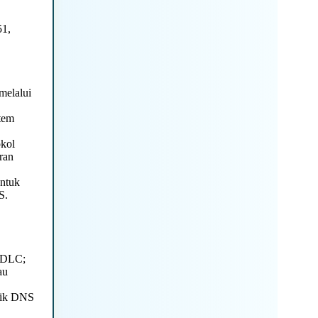
1,
melalui
tem
okol
ran
untuk
S.
 HDLC;
au
amik DNS