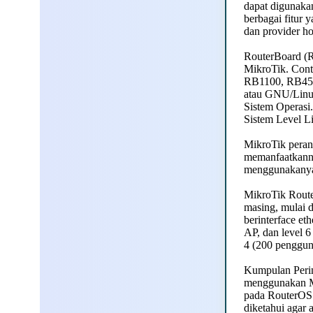
dapat digunaka
berbagai fitur 
dan provider ho
RouterBoard (R
MikroTik. Cont
RB1100, RB450,
atau GNU/Linux
Sistem Operasi.
Sistem Level L
MikroTik perang
memanfaatkanny
menggunakanya 
MikroTik Route
masing, mulai d
berinterface eth
AP, dan level 6
4 (200 pengguna
Kumpulan Perin
menggunakan Mi
pada RouterOS.
diketahui agar