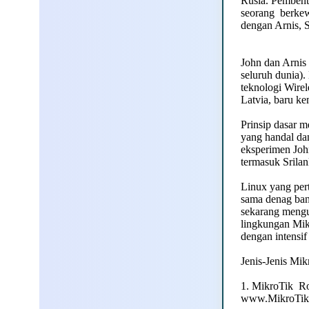
Rusia. Pembentu
seorang berkew
dengan Arnis, S
John dan Arnis
seluruh dunia)
teknologi Wire
Latvia, baru k
Prinsip dasar 
yang handal da
eksperimen Joh
termasuk Srila
Linux yang per
sama denag ban
sekarang mengua
lingkungan Mik
dengan intensi
Jenis-Jenis Mik
1. MikroTik R
www.MikroTik.c