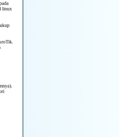
 pada
 linux
cukup
kroTik.
n
mnya).
ori