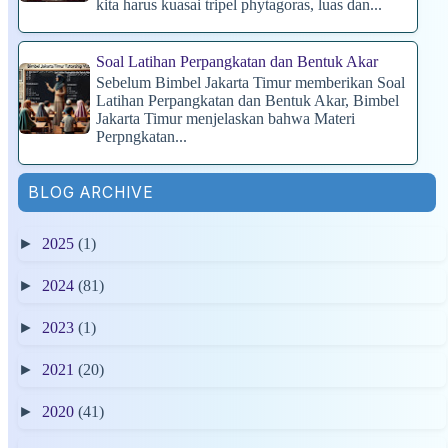
kita harus kuasai tripel phytagoras, luas dan...
Soal Latihan Perpangkatan dan Bentuk Akar
Sebelum Bimbel Jakarta Timur memberikan Soal
Latihan Perpangkatan dan Bentuk Akar, Bimbel
Jakarta Timur menjelaskan bahwa Materi
Perpngkatan...
BLOG ARCHIVE
►
2025
(1)
►
2024
(81)
►
2023
(1)
►
2021
(20)
►
2020
(41)