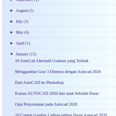
►
August
(5)
►
July
(3)
►
May
(6)
►
April
(1)
▼
January
(15)
10 AutoCad Alternatif Gratisan yang Terbaik
Menggambar Gear 3 Dimensi dengan Autocad 2020
Dari AutoCAD ke Photoshop
Kursus AUTOCAD 2020 dari anak Sekolah Dasar
Opsi Penyesuaian pada Autocad 2020
10 Contoh Gambar Latihan-latihan Dasar Autocad 2020