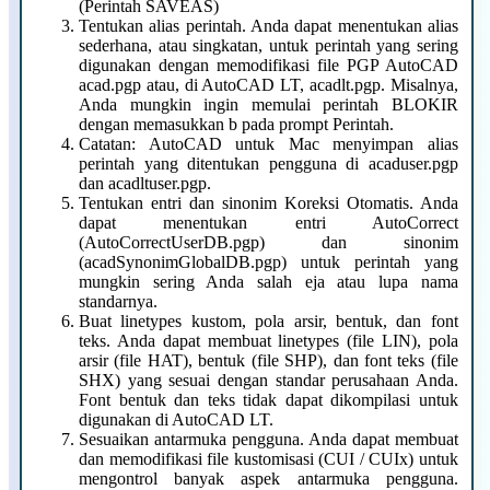
(Perintah SAVEAS)
Tentukan alias perintah. Anda dapat menentukan alias
sederhana, atau singkatan, untuk perintah yang sering
digunakan dengan memodifikasi file PGP AutoCAD
acad.pgp atau, di AutoCAD LT, acadlt.pgp. Misalnya,
Anda mungkin ingin memulai perintah BLOKIR
dengan memasukkan b pada prompt Perintah.
Catatan: AutoCAD untuk Mac menyimpan alias
perintah yang ditentukan pengguna di acaduser.pgp
dan acadltuser.pgp.
Tentukan entri dan sinonim Koreksi Otomatis. Anda
dapat menentukan entri AutoCorrect
(AutoCorrectUserDB.pgp) dan sinonim
(acadSynonimGlobalDB.pgp) untuk perintah yang
mungkin sering Anda salah eja atau lupa nama
standarnya.
Buat linetypes kustom, pola arsir, bentuk, dan font
teks. Anda dapat membuat linetypes (file LIN), pola
arsir (file HAT), bentuk (file SHP), dan font teks (file
SHX) yang sesuai dengan standar perusahaan Anda.
Font bentuk dan teks tidak dapat dikompilasi untuk
digunakan di AutoCAD LT.
Sesuaikan antarmuka pengguna. Anda dapat membuat
dan memodifikasi file kustomisasi (CUI / CUIx) untuk
mengontrol banyak aspek antarmuka pengguna.