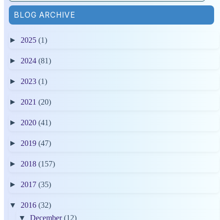
BLOG ARCHIVE
►
2025
(1)
►
2024
(81)
►
2023
(1)
►
2021
(20)
►
2020
(41)
►
2019
(47)
►
2018
(157)
►
2017
(35)
▼
2016
(32)
▼
December
(12)