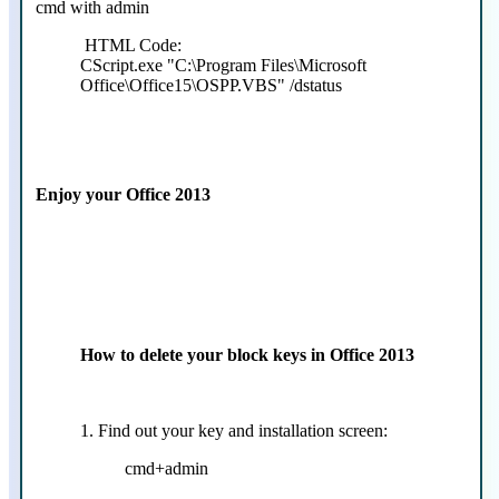
cmd with admin
HTML Code:
CScript.exe "C:\Program Files\Microsoft
Office\Office15\OSPP.VBS" /dstatus
Enjoy your Office 2013
How to delete your block keys in Office 2013
1. Find out your key and installation screen:
cmd+admin