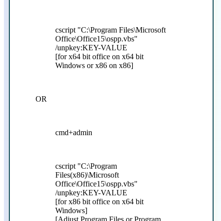
cscript "C:\Program Files\Microsoft
Office\Office15\ospp.vbs"
/unpkey:KEY-VALUE
[for x64 bit office on x64 bit
Windows or x86 on x86]
OR
cmd+admin
cscript "C:\Program
Files(x86)\Microsoft
Office\Office15\ospp.vbs"
/unpkey:KEY-VALUE
[for x86 bit office on x64 bit
Windows]
[Adjust Program Files or Program