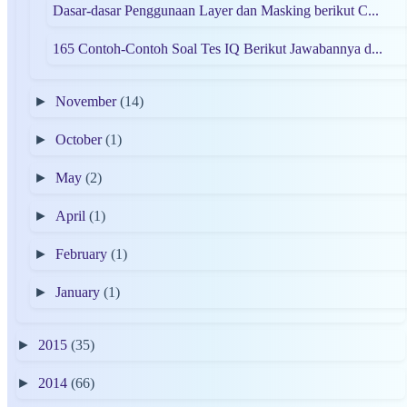
Dasar-dasar Penggunaan Layer dan Masking berikut C...
165 Contoh-Contoh Soal Tes IQ Berikut Jawabannya d...
►
November
(14)
►
October
(1)
►
May
(2)
►
April
(1)
►
February
(1)
►
January
(1)
►
2015
(35)
►
2014
(66)