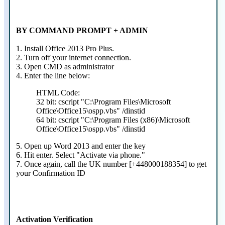
BY COMMAND PROMPT + ADMIN
1. Install Office 2013 Pro Plus.
2. Turn off your internet connection.
3. Open CMD as administrator
4. Enter the line below:
HTML Code:
32 bit: cscript "C:\Program Files\Microsoft
Office\Office15\ospp.vbs" /dinstid
64 bit: cscript "C:\Program Files (x86)\Microsoft
Office\Office15\ospp.vbs" /dinstid
5. Open up Word 2013 and enter the key
6. Hit enter. Select "Activate via phone."
7. Once again, call the UK number [+448000188354] to get
your Confirmation ID
Activation Verification