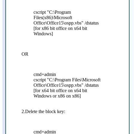
cscript "C:\Program
Files(x86)\Microsoft
Office\Office15\ospp.vbs" /dstatus
[for x86 bit office on x64 bit
Windows]
OR
cmd+admin
cscript "C:\Program Files\Microsoft
Office\Office15\ospp.vbs" /dstatus
[for x64 bit office on x64 bit
Windows or x86 on x86]
2.Delete the block key:
cmd+admin