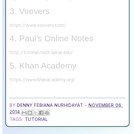
3. Voovers
https://www.voovers.com/
4. Paul’s Online Notes
http://tutorial.math.lamar.edu/
5. Khan Academy
https://www.khanacademy.org/
BY
DENNY FEBIANA NURHIDAYAT
-
NOVEMBER 06,
2014
TAGS:
TUTORIAL