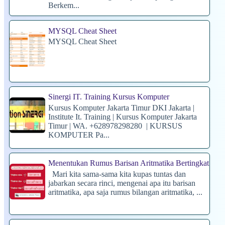
Berkem...
MYSQL Cheat Sheet
MYSQL Cheat Sheet
Sinergi IT. Training Kursus Komputer
Kursus Komputer Jakarta Timur DKI Jakarta |
Institute It. Training | Kursus Komputer Jakarta
Timur | WA. +628978298280 | KURSUS
KOMPUTER Pa...
Menentukan Rumus Barisan Aritmatika Bertingkat
Mari kita sama-sama kita kupas tuntas dan
jabarkan secara rinci, mengenai apa itu barisan
aritmatika, apa saja rumus bilangan aritmatika, ...