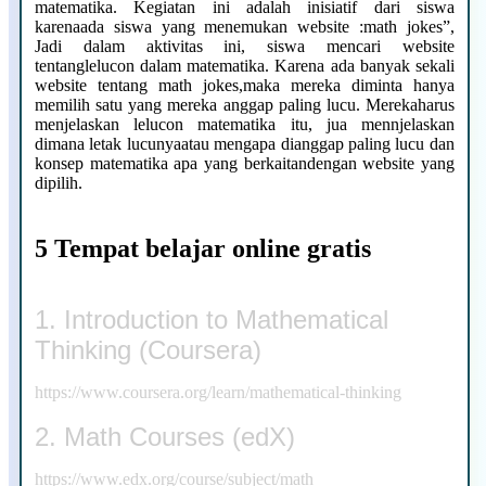
matematika. Kegiatan ini adalah inisiatif dari siswa
karenaada siswa yang menemukan website :math jokes”,
Jadi dalam aktivitas ini, siswa mencari website
tentanglelucon dalam matematika. Karena ada banyak sekali
website tentang math jokes,maka mereka diminta hanya
memilih satu yang mereka anggap paling lucu. Merekaharus
menjelaskan lelucon matematika itu, jua mennjelaskan
dimana letak lucunyaatau mengapa dianggap paling lucu dan
konsep matematika apa yang berkaitandengan website yang
dipilih.
5 Tempat belajar online gratis
1. Introduction to Mathematical
Thinking (Coursera)
https://www.coursera.org/learn/mathematical-thinking
2. Math Courses (edX)
https://www.edx.org/course/subject/math