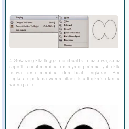
4. Sekarang kita tinggal membuat bola matanya, sama
seperti tutorial membuat mata yang pertama, yaitu kita
hanya perlu membuat dua buah lingkaran. Beri
lingkaran pertama warna hitam, lalu lingkaran kedua
warna putih.