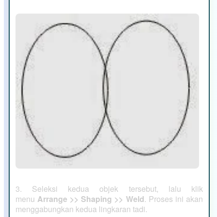
3. Seleksi kedua objek tersebut, lalu klik
menu
Arrange >> Shaping >> Weld
. Proses ini akan
menggabungkan kedua lingkaran tadi.