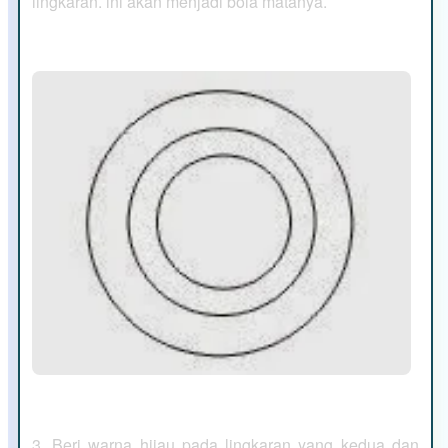
lingkaran. ini akan menjadi bola matanya.
3. Beri warna hijau pada lingkaran yang kedua dan