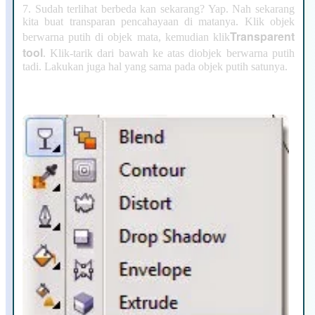
7. Sudah terlihat berbeda kan sekarang? Yap. Nah sekarang
kita buat transparan pencahayaan di matanya. Klik objek
Transparent
berwarna putih di objek mata, kemudian klik
tool
. Klik-tarik dari bawah ke atas diobjek berwarna putih
tadi. Lakukan juga hal yang sama pada objek putih satunya.