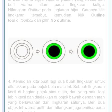
beri warna hitam pada lingkaran ketiga.
Hilangkan
Outline
pada lingkaran hijau. Caranya klik
lingkaran tersebut, kemudian klik
Outline
tool
di
toolbox
dan pilih
No outline
.
4. Kemudian kita buat lagi dua buah lingkaran untuk
diletakkan pada objek bola mata ini. Sebuah lingkaran
kecil di bagian pojok atas mata, dan yang satu lagi
lebih kecil dan ditelakkan di pojok bawah dengan arah
yang berlawanan dari lingkaran satunya. Beri dua
objek ini warna putih dan hilangkan juga
outline
pada