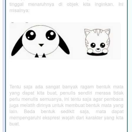
tinggal menaruhnya di objek kita inginkan. Ini
misalnya:
Tentu saja ada sangat banyak ragam bentuk mata
yang dapat kita buat, penulis sendiri merasa tidak
perlu menulis semuanya, ini tentu saja agar pembaca
juga melatih dirinya untuk membuat bentuk mata yang
lain. Beda bentuk sedikit saja, mata dapat
mempengaruhi ekspresi wajah dari karakter yang kita
buat.