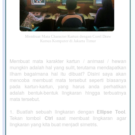
Membuat Mata Character Kartun dengan Corel Draw
Kursus Komputer di Jakarta Timur
Membuat mata karakter kartun / animasi / hewan
mungkin adalah hal yang sulit, terutama mendapatkan
ilham bagaimana hal itu dibuat? Disini saya akan
mencoba membuat mata tersebut seperti biasanya
pada kartun-kartun, yang harus anda perhatikan
adalah bentuk-bentuk lingkaran hingga terbuatnya
mata tersebut.
1. Buatlah sebuah lingkaran dengan
Ellipse Tool
.
Tekan tombol
Ctrl
saat membuat lingkaran agar
lingkaran yang kita buat menjadi simetris.