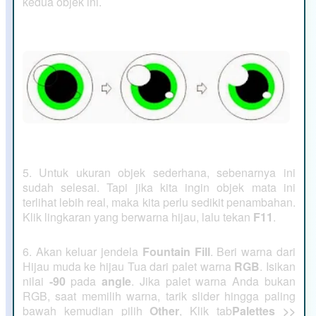
kedua objek ini.
5. Untuk ukuran objek sederhana, sebenarnya ini
sudah selesai. Tapi jika kita ingin objek mata ini
terlihat lebih real, maka kita perlu sedikit penambahan.
Klik lingkaran yang berwarna hijau, lalu tekan
F11
.
6. Akan keluar jendela
Fountain Fill
. Beri warna dari
Hijau muda ke hijau Tua dari palet warna
RGB
. Isikan
nilai
-90
pada
angle
. Jika palet warna Anda bukan
RGB, saat memilih warna, tarik slider hingga paling
bawah kemudian pilih
Other
, Klik tab
Palettes >>