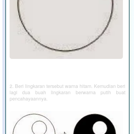
2. Beri lingkaran tersebut warna hitam. Kemudian beri
lagi dua buah lingkaran berwarna putih buat
pencahayaannya.