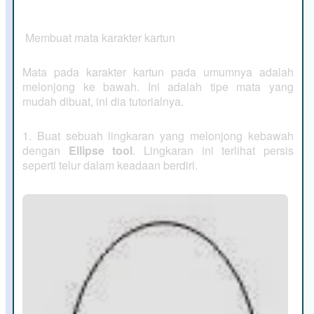
Membuat mata karakter kartun
Mata pada karakter kartun pada umumnya adalah
melonjong ke bawah. Ini adalah tipe mata yang
mudah dibuat, ini dia tutorialnya.
1. Buat sebuah lingkaran yang melonjong kebawah
dengan
Ellipse tool
. Lingkaran ini terlihat persis
seperti telur dalam keadaan berdiri.