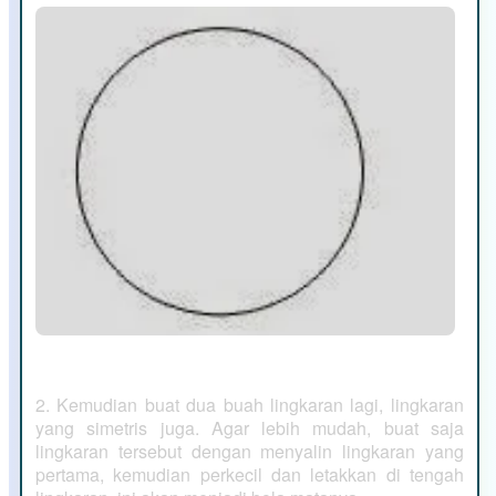
2. Kemudian buat dua buah lingkaran lagi, lingkaran
yang simetris juga. Agar lebih mudah, buat saja
lingkaran tersebut dengan menyalin lingkaran yang
pertama, kemudian perkecil dan letakkan di tengah