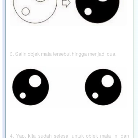
3. Salin objek mata tersebut hingga menjadi dua.
4. Yap, kita sudah selesai untuk objek mata ini dan