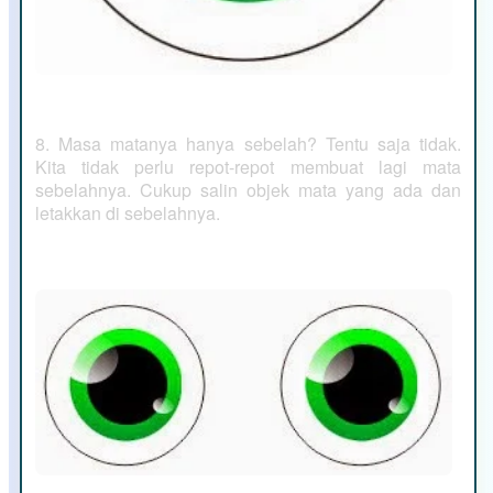
8. Masa matanya hanya sebelah? Tentu saja tidak.
Kita tidak perlu repot-repot membuat lagi mata
sebelahnya. Cukup salin objek mata yang ada dan
letakkan di sebelahnya.