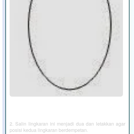
2. Salin lingkaran ini menjadi dua dan letakkan agar
posisi kedua lingkaran berdempetan.