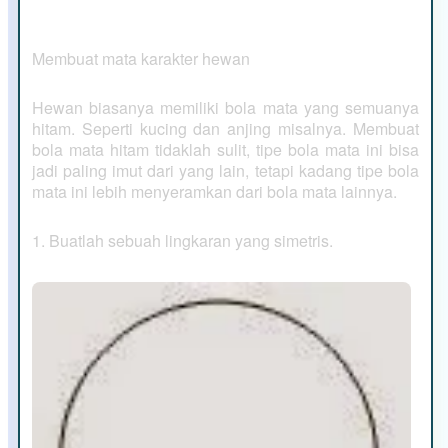
Membuat mata karakter hewan
Hewan biasanya memiliki bola mata yang semuanya
hitam. Seperti kucing dan anjing misalnya. Membuat
bola mata hitam tidaklah sulit, tipe bola mata ini bisa
jadi paling imut dari yang lain, tetapi kadang tipe bola
mata ini lebih menyeramkan dari bola mata lainnya.
1. Buatlah sebuah lingkaran yang simetris.