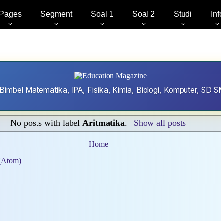
Pages
Segment
Soal 1
Soal 2
Studi
Inf
Bimbel Matematika, IPA, Fisika, Kimia, Biologi, Komputer, S
No posts with label
Aritmatika
.
Show all posts
Home
 (Atom)