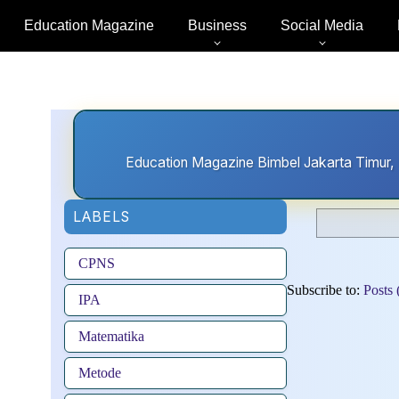
Main Menu
Education Magazine
Business
Social Media
Education Magazine Bimbel Jakarta Timur, 
LABELS
CPNS
Subscribe to:
Posts
IPA
Matematika
Metode